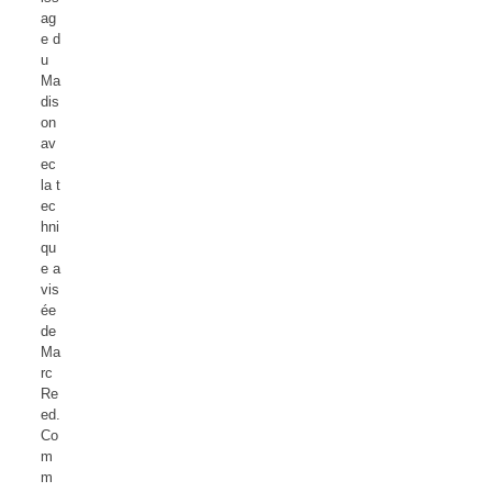
ag
e d
u
Ma
dis
on
av
ec
la t
ec
hni
qu
e a
vis
ée
de
Ma
rc
Re
ed.
Co
m
m