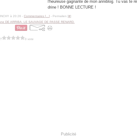
l'heureuse gagnante de mon anniblog. Tu vas te r
drine ! BONNE LECTURE !
BINCHY à 20:26 -
Commentaires [
…
]
- Permalien [
#
]
nne DE ARRIBA. LE SAUVAGE DE PASSE RENARD.
 ?
0 vote
Publicité