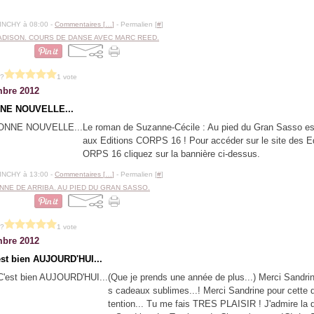
BINCHY à 08:00 -
Commentaires [
…
]
- Permalien [
#
]
ADISON. COURS DE DANSE AVEC MARC REED.
 ?
1 vote
bre 2012
NE NOUVELLE...
Le roman de Suzanne-Cécile : Au pied du Gran Sasso est
aux Editions CORPS 16 ! Pour accéder sur le site des E
ORPS 16 cliquez sur la bannière ci-dessus.
BINCHY à 13:00 -
Commentaires [
…
]
- Permalien [
#
]
NNE DE ARRIBA. AU PIED DU GRAN SASSO.
 ?
1 vote
bre 2012
'est bien AUJOURD'HUI...
(Que je prends une année de plus...) Merci Sandri
s cadeaux sublimes...! Merci Sandrine pour cette d
tention... Tu me fais TRES PLAISIR ! J'admire la d