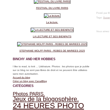
FESTIVAL DU LIVRE PARIS
Posté par 
Tags:
Suza
La lecture.
Vous aimez
LA LECTURE ET SES BIENFAITS
STEPHANIE WOLFF PARIS - ROBES DE MARIEES 2025
BINCHY AND HER HOBBIES
I like to read, to knit ... Littérature. Photos : les photos que je publie
sur ce blog ne sont pas libres de droit et ne peuvent être utilisées
sans mon autorisation.
Accueil du blog
Créer un blog avec CanalBlog
CATÉGORIES
Photos PARIS.
Jeux de la blogosphère.
24 HEURES PHOTO