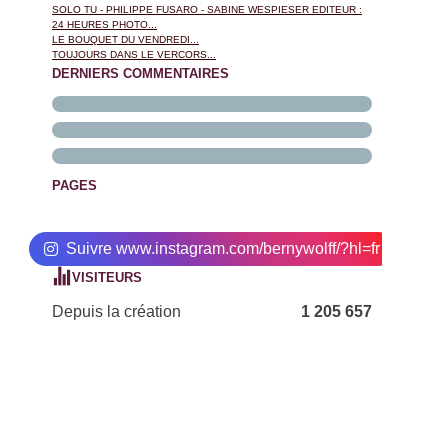
SOLO TU - PHILIPPE FUSARO - SABINE WESPIESER EDITEUR :
24 HEURES PHOTO...
LE BOUQUET DU VENDREDI...
TOUJOURS DANS LE VERCORS...
DERNIERS COMMENTAIRES
PAGES
Suivre www.instagram.com/bernywolff/?hl=fr
VISITEURS
Depuis la création
1 205 657