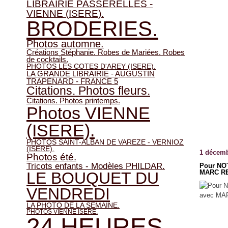
LIBRAIRIE PASSERELLES -
VIENNE (ISERE).
BRODERIES.
Photos automne.
Créations Stéphanie. Robes de Mariées. Robes
de cocktails.
PHOTOS LES COTES D'AREY (ISERE).
LA GRANDE LIBRAIRIE - AUGUSTIN
TRAPENARD - FRANCE 5
Citations. Photos fleurs.
Citations. Photos printemps.
Photos VIENNE
(ISERE).
PHOTOS SAINT-ALBAN DE VAREZE - VERNIOZ
(ISERE).
1 décemb
Photos été.
Tricots enfants - Modèles PHILDAR.
Pour NO
MARC RE
LE BOUQUET DU
VENDREDI
LA PHOTO DE LA SEMAINE.
PHOTOS VIENNE ISERE.
24 HEURES