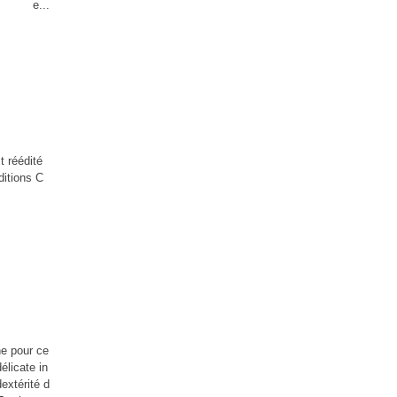
e...
 réédité
ditions C
ne pour ce
élicate in
extérité d