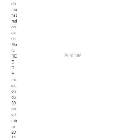
dé
mo
nst
rati
on
av
ec
Ma
rc
Publicité
RE
E
D.
E
mi
ssi
on
du
30
no
ve
mb
re
20