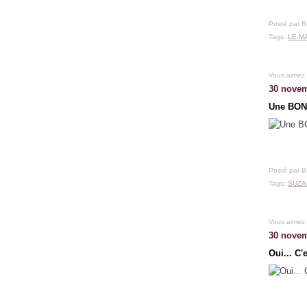
Posté par 
Tags:
LE M
Vous aimez
30 novem
Une BON
Posté par 
Tags:
SUZA
Vous aimez
30 novem
Oui... C