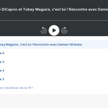
 DiCaprio et Tobey Maguire, c'est lui ! Rencontre avec Dam
bey Maguire, c'est lui ! Rencontre avec Damien Witecka
e 6
e 5
e 4
e 3
s créatrices de la VF !
e 2
e 1