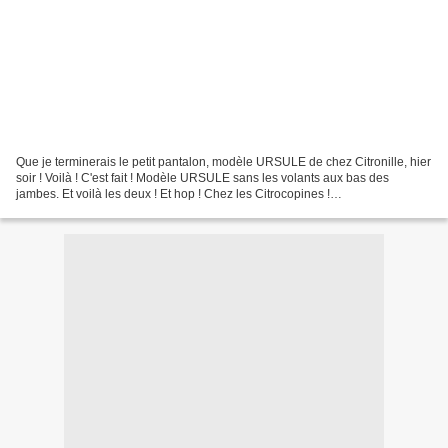
Que je terminerais le petit pantalon, modèle URSULE de chez Citronille, hier
soir ! Voilà ! C'est fait ! Modèle URSULE sans les volants aux bas des
jambes. Et voilà les deux ! Et hop ! Chez les Citrocopines !
http://fancitronille.canalblog.com