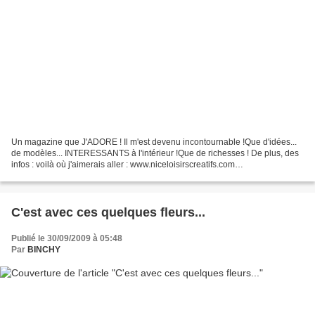
Un magazine que J'ADORE ! Il m'est devenu incontournable !Que d'idées...
de modèles... INTERESSANTS à l'intérieur !Que de richesses ! De plus, des
infos : voilà où j'aimerais aller : www.niceloisirscreatifs.com
www.marchedutissu.com www.bernina.be ww...
C'est avec ces quelques fleurs...
Publié le 30/09/2009 à 05:48
Par
BINCHY