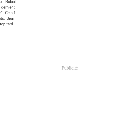
o - Robert
 dernier :
". Cela f
ots. Bien
rop tard.
Publicité