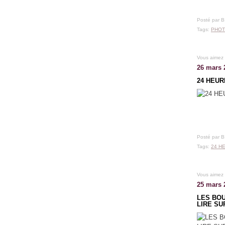
Posté par 
Tags:
PHOT
Vous aimez
26 mars 
24 HEUR
Posté par 
Tags:
24 H
Vous aimez
25 mars 
LES BOU
LIRE SU