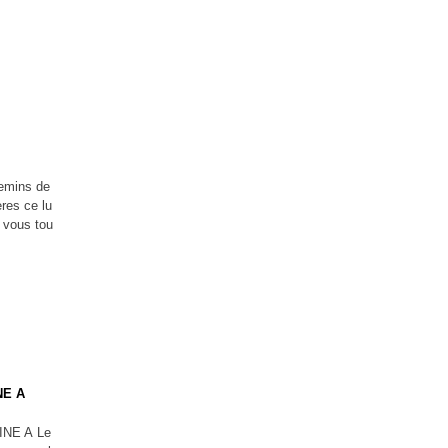
hemins de
ères ce lu
 vous tou
NE A
Le