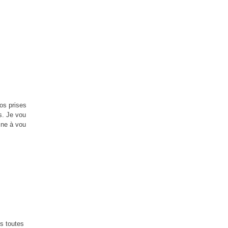
os prises
s. Je vou
ine à vou
s toutes