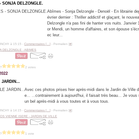
- SONJA DELZONGLE.
Abîmes - Sonja Delzongle - Denoël - En librairie dep
évrier dernier : Thriller addictif et glaçant, le nouv
Delzongle n'a pas fini de hanter vos nuits. Janvier 
or Mendi, un homme d'affaires, et son épouse s'éc
ec leur...
BINCHY à 15:15 -
Commentaires [
…
]
- Permalien [
#
]
A DELZONGLE - ABIMES
 ?
2 votes
2022
 JARDIN...
Avec ces photos prises hier après-midi dans le Jardin de Ville 
e... ...contrairement à aujourd'hui, il faisait très beau... Je vous
un bel après-midi à vous toutes et à vous tous.
BINCHY à 14:15 -
Commentaires [
…
]
- Permalien [
#
]
OS VIENNE ISERE - JARDIN DE VILLE
 ?
1 vote