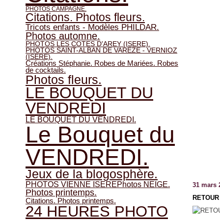
PHOTOS CAMPAGNE.
Citations. Photos fleurs.
Tricots enfants - Modèles PHILDAR.
Photos automne.
PHOTOS LES COTES D'AREY (ISERE).
PHOTOS SAINT-ALBAN DE VAREZE - VERNIOZ
(ISERE).
Créations Stéphanie. Robes de Mariées. Robes
de cocktails.
Photos fleurs.
LE BOUQUET DU
VENDREDI
LE BOUQUET DU VENDREDI.
Le Bouquet du
VENDREDI.
Jeux de la blogosphère.
PHOTOS VIENNE ISERE
Photos NEIGE.
31 mars 
Photos printemps.
RETOUR 
Citations. Photos printemps.
24 HEURES PHOTO