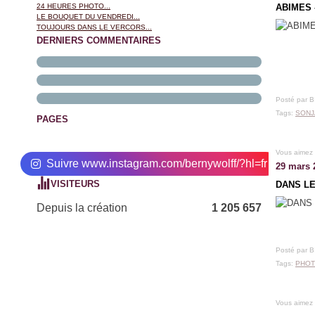
24 HEURES PHOTO...
ABIMES 
LE BOUQUET DU VENDREDI...
TOUJOURS DANS LE VERCORS...
DERNIERS COMMENTAIRES
Posté par 
Tags:
SONJ
PAGES
Vous aimez
Suivre www.instagram.com/bernywolff/?hl=fr
29 mars 
VISITEURS
DANS LE
Depuis la création
1 205 657
Posté par 
Tags:
PHOT
Vous aimez