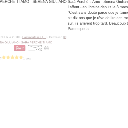
Sarà Perché ti Amo - Serena Giulian
Laffont - en librairie depuis le 3 mars
"C'est sans doute parce que je t'aime
ait dix ans que je rêve de lire ces m
sûr, ils arrivent trop tard. Beaucoup t
Parce que la...
BINCHY à 20:30 -
Commentaires [
…
]
- Permalien [
#
]
NA GIULIANO - SARA PERCHE TI AMO
 ?
1 vote