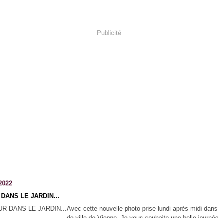
Publicité
2022
DANS LE JARDIN...
Avec cette nouvelle photo prise lundi après-midi dans 
de ville de Vienne, Je vous souhaite une belle journé