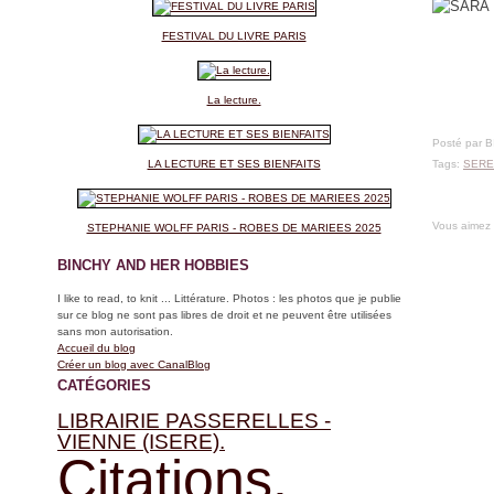
FESTIVAL DU LIVRE PARIS
La lecture.
Posté par 
LA LECTURE ET SES BIENFAITS
Tags:
SERE
Vous aimez
STEPHANIE WOLFF PARIS - ROBES DE MARIEES 2025
BINCHY AND HER HOBBIES
I like to read, to knit ... Littérature. Photos : les photos que je publie
sur ce blog ne sont pas libres de droit et ne peuvent être utilisées
sans mon autorisation.
Accueil du blog
Créer un blog avec CanalBlog
CATÉGORIES
LIBRAIRIE PASSERELLES -
VIENNE (ISERE).
Citations.