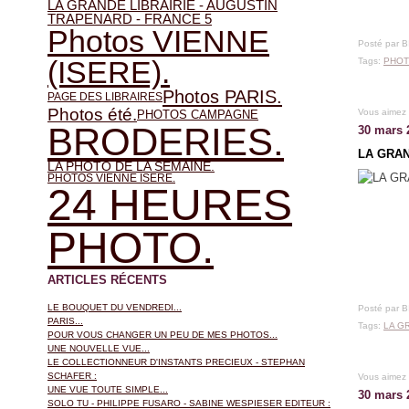
LA GRANDE LIBRAIRIE - AUGUSTIN
TRAPENARD - FRANCE 5
Photos VIENNE
Posté par 
(ISERE).
Tags:
PHOT
Photos PARIS.
PAGE DES LIBRAIRES
Photos été.
Vous aimez
PHOTOS CAMPAGNE
BRODERIES.
30 mars 
LA GRAN
LA PHOTO DE LA SEMAINE.
PHOTOS VIENNE ISERE.
24 HEURES
PHOTO.
ARTICLES RÉCENTS
LE BOUQUET DU VENDREDI...
Posté par 
PARIS...
Tags:
LA GR
POUR VOUS CHANGER UN PEU DE MES PHOTOS...
UNE NOUVELLE VUE...
LE COLLECTIONNEUR D'INSTANTS PRECIEUX - STEPHAN
SCHAFER :
Vous aimez
UNE VUE TOUTE SIMPLE...
30 mars 
SOLO TU - PHILIPPE FUSARO - SABINE WESPIESER EDITEUR :