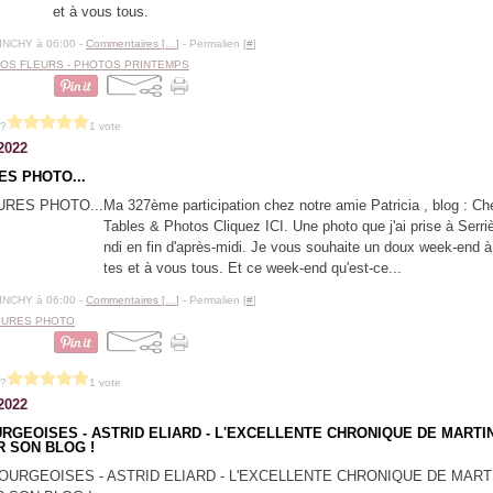
et à vous tous.
BINCHY à 06:00 -
Commentaires [
…
]
- Permalien [
#
]
OS FLEURS - PHOTOS PRINTEMPS
 ?
1 vote
2022
ES PHOTO...
Ma 327ème participation chez notre amie Patricia , blog : C
Tables & Photos Cliquez ICI. Une photo que j'ai prise à Serri
ndi en fin d'après-midi. Je vous souhaite un doux week-end à
tes et à vous tous. Et ce week-end qu'est-ce...
BINCHY à 06:00 -
Commentaires [
…
]
- Permalien [
#
]
EURES PHOTO
 ?
1 vote
2022
RGEOISES - ASTRID ELIARD - L'EXCELLENTE CHRONIQUE DE MARTI
R SON BLOG !