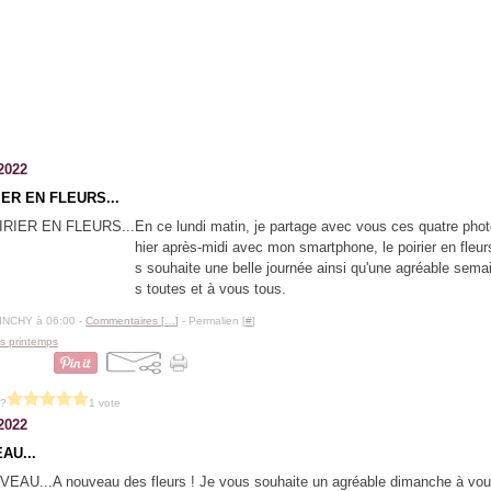
2022
IER EN FLEURS...
En ce lundi matin, je partage avec vous ces quatre phot
hier après-midi avec mon smartphone, le poirier en fleur
s souhaite une belle journée ainsi qu'une agréable sema
s toutes et à vous tous.
BINCHY à 06:00 -
Commentaires [
…
]
- Permalien [
#
]
s printemps
 ?
1 vote
2022
AU...
A nouveau des fleurs ! Je vous souhaite un agréable dimanche à vou