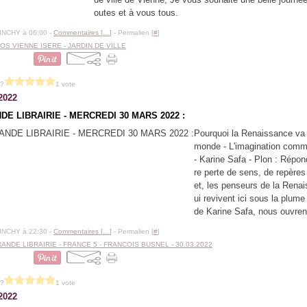
outes et à vous tous.
BINCHY à 06:00 -
Commentaires [
…
]
- Permalien [
#
]
OS VIENNE ISERE - JARDIN DE VILLE
 ?
1 vote
2022
DE LIBRAIRIE - MERCREDI 30 MARS 2022 :
Pourquoi la Renaissance va 
monde - L'imagination com
- Karine Safa - Plon : Répon
re perte de sens, de repères 
et, les penseurs de la Rena
ui revivent ici sous la plume 
de Karine Safa, nous ouvrent
BINCHY à 22:30 -
Commentaires [
…
]
- Permalien [
#
]
ANDE LIBRAIRIE - FRANCE 5 - FRANCOIS BUSNEL - 30.03.2022
 ?
1 vote
2022