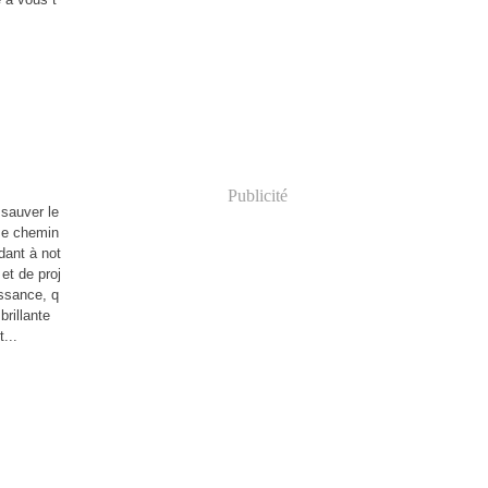
Publicité
sauver le
me chemin
dant à not
et de proj
issance, q
brillante
...