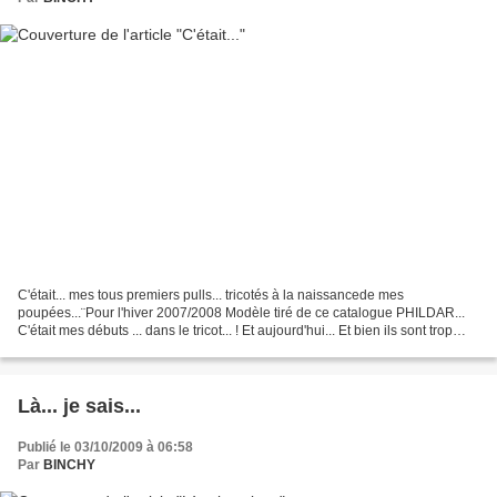
C'était... mes tous premiers pulls... tricotés à la naissancede mes
poupées...¨Pour l'hiver 2007/2008 Modèle tiré de ce catalogue PHILDAR...
C'était mes débuts ... dans le tricot... ! Et aujourd'hui... Et bien ils sont trop
petits...Normal... Nos petits...
Là... je sais...
Publié le 03/10/2009 à 06:58
Par
BINCHY