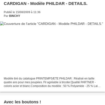
CARDIGAN - Modèle PHILDAR - DETAILS.
Publié le 15/08/2009 à 11:36
Par
BINCHY
Modèle tiré du catalogue PRINTEMPS/ETE PHILDAR : Réalisé en taille
quatre ans pour mes poupées. Fil agréable à tricoter.Qualité PARTNER -
coloris acier et blanc.Composition du modèle : 50 % Polyamide - 25 % Laine
peignée - 25 % AcryliqueAiguilles 3 et...
Avec les boutons !