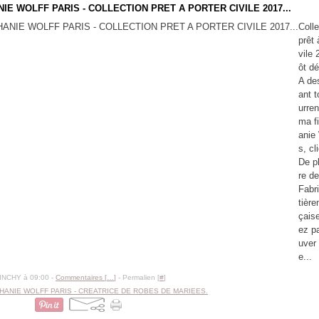
IE WOLFF PARIS - COLLECTION PRET A PORTER CIVILE 2017...
Colle
prêt 
vile 
ôt dé
A des
ant 
urre
ma fi
anie 
s, cl
De p
re de
Fabr
tière
çaise
ez pa
uver 
e...
BINCHY à 09:00 -
Commentaires [
…
]
- Permalien [
#
]
HANIE WOLFF PARIS - CREATRICE DE ROBES DE MARIEES.