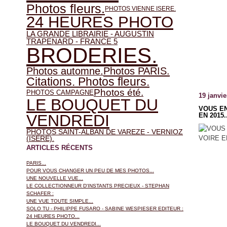
Photos fleurs.
PHOTOS VIENNE ISERE.
24 HEURES PHOTO
LA GRANDE LIBRAIRIE - AUGUSTIN
TRAPENARD - FRANCE 5
BRODERIES.
Photos automne.
Photos PARIS.
Citations. Photos fleurs.
Photos été.
PHOTOS CAMPAGNE
19 janvie
LE BOUQUET DU
VOUS EN
VENDREDI
EN 2015.
PHOTOS SAINT-ALBAN DE VAREZE - VERNIOZ
(ISERE).
ARTICLES RÉCENTS
PARIS...
POUR VOUS CHANGER UN PEU DE MES PHOTOS...
UNE NOUVELLE VUE...
LE COLLECTIONNEUR D'INSTANTS PRECIEUX - STEPHAN
SCHAFER :
UNE VUE TOUTE SIMPLE...
SOLO TU - PHILIPPE FUSARO - SABINE WESPIESER EDITEUR :
24 HEURES PHOTO...
LE BOUQUET DU VENDREDI...