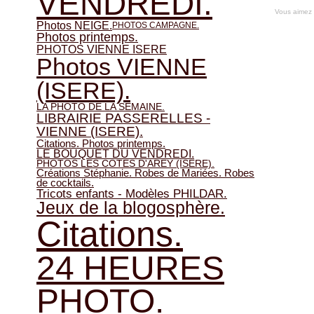
VENDREDI.
Vous aimez
Photos NEIGE.
PHOTOS CAMPAGNE.
Photos printemps.
PHOTOS VIENNE ISERE
Photos VIENNE
(ISERE).
LA PHOTO DE LA SEMAINE.
LIBRAIRIE PASSERELLES -
VIENNE (ISERE).
Citations. Photos printemps.
LE BOUQUET DU VENDREDI.
PHOTOS LES COTES D'AREY (ISERE).
Créations Stéphanie. Robes de Mariées. Robes
de cocktails.
Tricots enfants - Modèles PHILDAR.
Jeux de la blogosphère.
Citations.
24 HEURES
PHOTO.