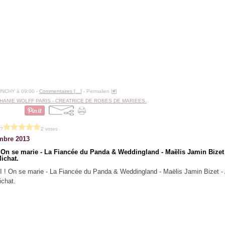
BINCHY à 09:00 -
Commentaires [
…
]
- Permalien [
#
]
HANIE WOLFF PARIS - CREATRICE DE ROBES DE MARIEES.
 ?
2 votes
mbre 2013
 On se marie - La Fiancée du Panda & Weddingland - Maëlis Jamin Bizet
ichat.