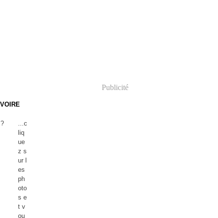
Publicité
 VOIRE
...c
liq
ue
z s
ur l
es
ph
oto
s e
t v
ou