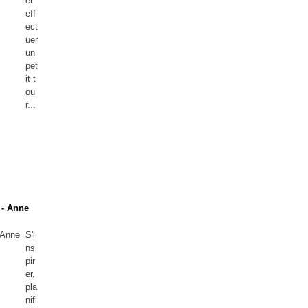
er
eff
ect
uer
un
pet
it t
ou
r...
 - Anne
S'i
ns
pir
er,
pla
nifi