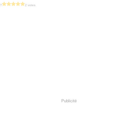
 ?
2 votes
Publicité