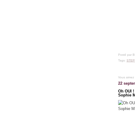
Posté par 
Tags:
STEP
Vous aimez
22 septe
Oh OUI !
Sophie M