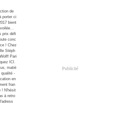
ction de
à porter ci
2017 bient
voilée...
 prix défi
toute conc
nce ! Chez
lle Stéph
Wolff Pari
iquez ICI.
lus, matiè
Publicité
 qualité -
ication en
ment fran
 ! N'hésit
s à retro
l'adress