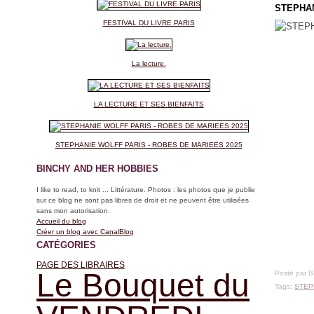
STEPHAN
FESTIVAL DU LIVRE PARIS
La lecture.
LA LECTURE ET SES BIENFAITS
STEPHANIE WOLFF PARIS - ROBES DE MARIEES 2025
BINCHY AND HER HOBBIES
I like to read, to knit ... Littérature. Photos : les photos que je publie
sur ce blog ne sont pas libres de droit et ne peuvent être utilisées
sans mon autorisation.
Accueil du blog
Créer un blog avec CanalBlog
CATÉGORIES
PAGE DES LIBRAIRES
Le Bouquet du
Posté par 
Tags:
STEP