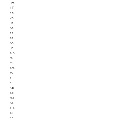
ure
! E
t si
vo
us
pa
ss
ez
po
ur l
a p
re
mi
ère
foi
s i
ci,
n'h
ési
tez
pa
s à
all