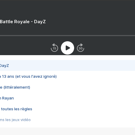
 Battle Royale - DayZ
 DayZ
 a 13 ans (et vous l'avez ignoré)
e (littéralement)
im Rayan
 toutes les règles
s les jeux vidéo
us choquant de Rockstar ? - Le scandale BULLY