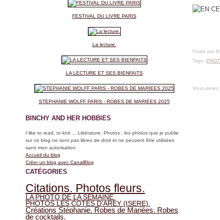
FESTIVAL DU LIVRE PARIS
La lecture.
Posté par 
Tags:
PHOT
LA LECTURE ET SES BIENFAITS
Vous aimez
STEPHANIE WOLFF PARIS - ROBES DE MARIEES 2025
BINCHY AND HER HOBBIES
I like to read, to knit ... Littérature. Photos : les photos que je publie
sur ce blog ne sont pas libres de droit et ne peuvent être utilisées
sans mon autorisation.
Accueil du blog
Créer un blog avec CanalBlog
CATÉGORIES
Citations. Photos fleurs.
LA PHOTO DE LA SEMAINE.
PHOTOS LES COTES D'AREY (ISERE).
Créations Stéphanie. Robes de Mariées. Robes
de cocktails.