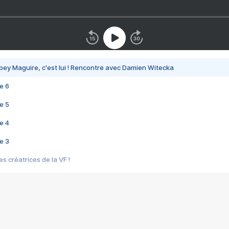
bey Maguire, c'est lui ! Rencontre avec Damien Witecka
e 6
e 5
e 4
e 3
s créatrices de la VF !
e 2
e 1
e Mektoub My Love arrive enfin ! Rencontre avec Shaïn Boumedine et Sal