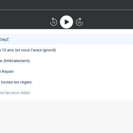
 DayZ
 a 13 ans (et vous l'avez ignoré)
e (littéralement)
im Rayan
 toutes les règles
s les jeux vidéo
us choquant de Rockstar ? - Le scandale BULLY
e plus moche de Steam
du RÊVE tourne au CAUCHEMAR