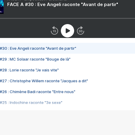
FACE A #30 : Eve Angeli raconte "Avant de partir"
#30 : Eve Angeli raconte "Avant de partir"
#29 : MC Solaar raconte "Bouge de là"
28 : Lorie raconte "Je vais vite"
#27 : Christophe Willem raconte "Jacques a dit"
#26 : Chimène Badi raconte "Entre nous"
#25 : Indochine raconte "3e sexe"
#24 : Zaho raconte "C'est chelou"
#23 : Patrick Bruel raconte "Au café des délices"