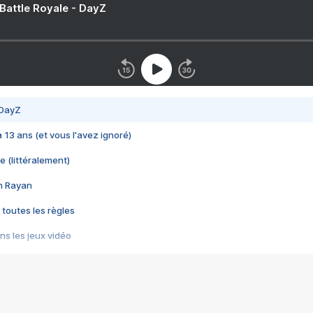
 Battle Royale - DayZ
 DayZ
 a 13 ans (et vous l'avez ignoré)
e (littéralement)
im Rayan
 toutes les règles
s les jeux vidéo
us choquant de Rockstar ? - Le scandale BULLY
e plus moche de Steam
du RÊVE tourne au CAUCHEMAR