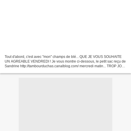
Tout d'abord, c'est avec "mon" champs de blé... QUE JE VOUS SOUHAITE
UN AGREABLE VENDREDI ! Je vous montre ci-dessous, le petit sac reçu de
Sandrine http://tambourduchas.canalblog.com/ mercredi matin... TROP JOLI !
MERCI ENCORE SANDRINE !GROS BISOUS....