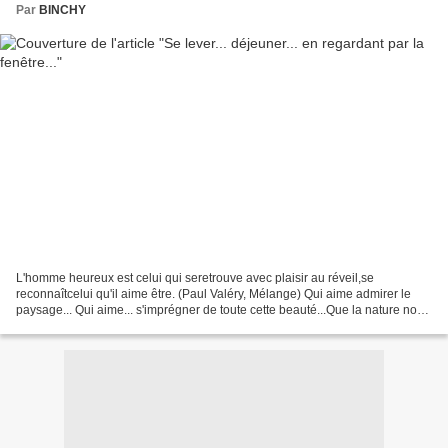
Par
BINCHY
L'homme heureux est celui qui seretrouve avec plaisir au réveil,se
reconnaîtcelui qu'il aime être. (Paul Valéry, Mélange) Qui aime admirer le
paysage... Qui aime... s'imprégner de toute cette beauté...Que la nature nous
offre... Qui aime aussi... ...aller...