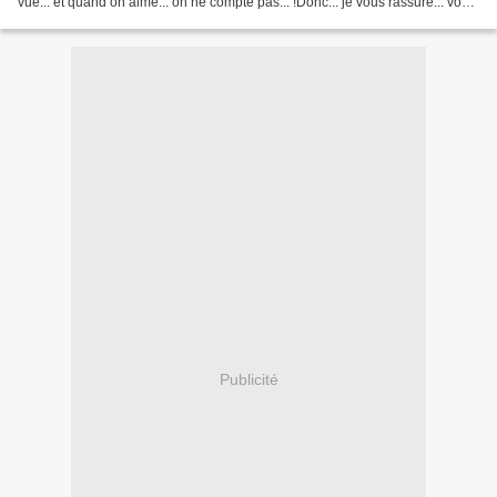
vue... et quand on aime... on ne compte pas... !Donc... je vous rassure... vous
l'aurez encore...
Publicité