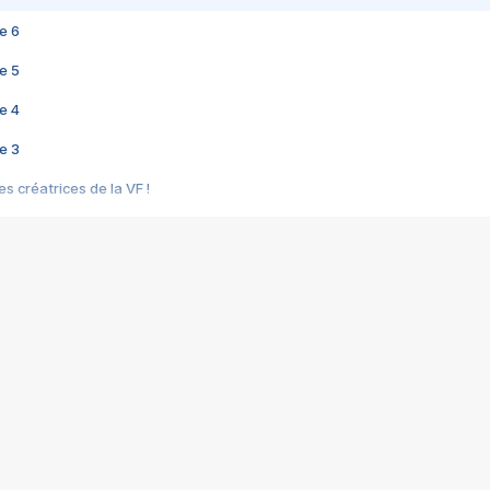
e 6
e 5
e 4
e 3
s créatrices de la VF !
e 2
e 1
e Mektoub My Love arrive enfin ! Rencontre avec Shaïn Boumedine et Sal
i : après Toni en famille
elle réalise le bouleversant Dites lui que je l'aime
ais ! Rencontre autour de Vie privée de Rebecca Zlotowski
 de Marguerite, Grave... Rencontre avec Ella Rumpf