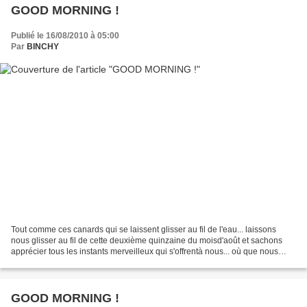
GOOD MORNING !
Publié le 16/08/2010 à 05:00
Par
BINCHY
Tout comme ces canards qui se laissent glisser au fil de l'eau... laissons
nous glisser au fil de cette deuxième quinzaine du moisd'août et sachons
apprécier tous les instants merveilleux qui s'offrentà nous... où que nous
soyons... Je vous souhaite une...
GOOD MORNING !