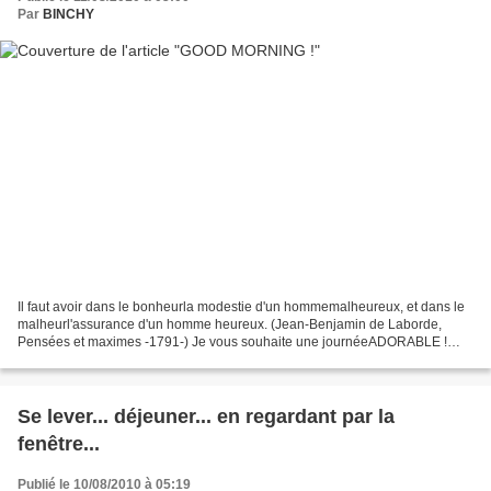
Par
BINCHY
Il faut avoir dans le bonheurla modestie d'un hommemalheureux, et dans le
malheurl'assurance d'un homme heureux. (Jean-Benjamin de Laborde,
Pensées et maximes -1791-) Je vous souhaite une journéeADORABLE !
Calme... tranquille...
Se lever... déjeuner... en regardant par la
fenêtre...
Publié le 10/08/2010 à 05:19