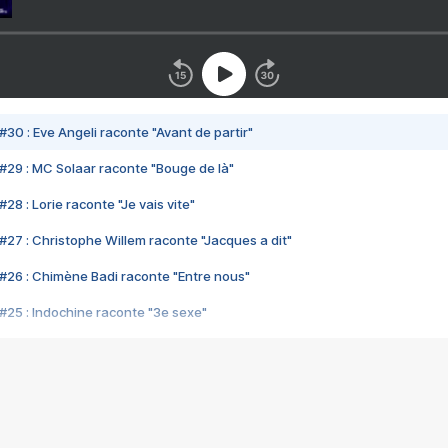
#30 : Eve Angeli raconte "Avant de partir"
#29 : MC Solaar raconte "Bouge de là"
28 : Lorie raconte "Je vais vite"
#27 : Christophe Willem raconte "Jacques a dit"
#26 : Chimène Badi raconte "Entre nous"
#25 : Indochine raconte "3e sexe"
#24 : Zaho raconte "C'est chelou"
#23 : Patrick Bruel raconte "Au café des délices"
#22 : Kyo raconte "Le chemin"