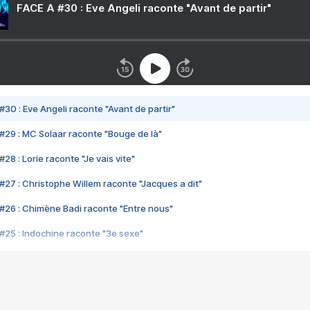
FACE A #30 : Eve Angeli raconte "Avant de partir"
#30 : Eve Angeli raconte "Avant de partir"
#29 : MC Solaar raconte "Bouge de là"
28 : Lorie raconte "Je vais vite"
#27 : Christophe Willem raconte "Jacques a dit"
#26 : Chimène Badi raconte "Entre nous"
#25 : Indochine raconte "3e sexe"
#24 : Zaho raconte "C'est chelou"
#23 : Patrick Bruel raconte "Au café des délices"
#22 : Kyo raconte "Le chemin"