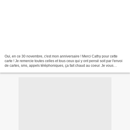
Oui, en ce 30 novembre, c'est mon anniversaire ! Merci Cathy pour cette
carte ! Je remercie toutes celles et tous ceux qui y ont pensé soit par l'envoi
de cartes, sms, appels téléphoniques, ça fait chaud au coeur. Je vous
souhaite un bel après-midi à...