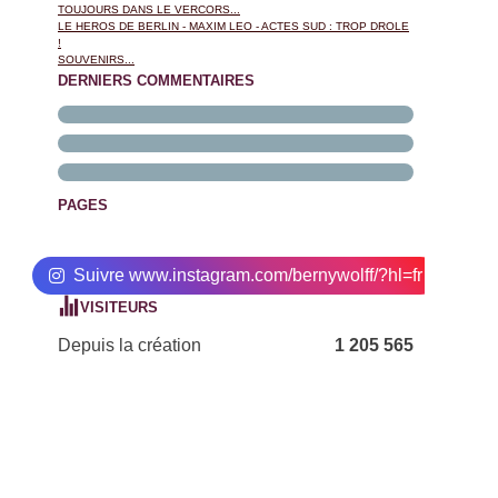
TOUJOURS DANS LE VERCORS...
LE HEROS DE BERLIN - MAXIM LEO - ACTES SUD : TROP DROLE
!
SOUVENIRS...
DERNIERS COMMENTAIRES
PAGES
Suivre www.instagram.com/bernywolff/?hl=fr
VISITEURS
Depuis la création
1 205 565