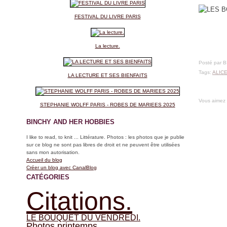
FESTIVAL DU LIVRE PARIS
La lecture.
Posté par 
Tags:
ALIC
LA LECTURE ET SES BIENFAITS
Vous aimez
STEPHANIE WOLFF PARIS - ROBES DE MARIEES 2025
BINCHY AND HER HOBBIES
I like to read, to knit ... Littérature. Photos : les photos que je publie
sur ce blog ne sont pas libres de droit et ne peuvent être utilisées
sans mon autorisation.
Accueil du blog
Créer un blog avec CanalBlog
CATÉGORIES
Citations.
LE BOUQUET DU VENDREDI.
Photos printemps.