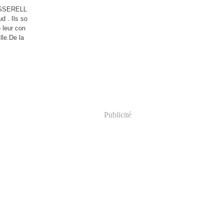
SSERELL
d . Ils so
 leur con
lle.De la
Publicité