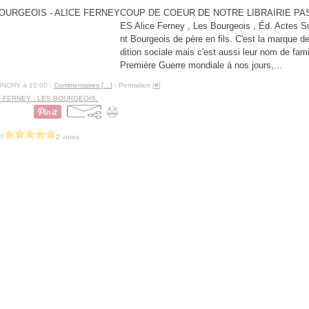
COUP DE COEUR DE NOTRE LIBRAIRIE PA
ES Alice Ferney , Les Bourgeois , Éd. Actes Su
nt Bourgeois de père en fils. C'est la marque de
dition sociale mais c'est aussi leur nom de fami
Première Guerre mondiale à nos jours,...
BINCHY à 10:00 -
Commentaires [
…
]
- Permalien [
#
]
E FERNEY - LES BOURGEOIS.
 ?
2 votes