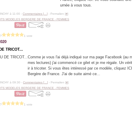
urnée à vous tous.
BINCHY à 11:00 -
Commentaires [
…
]
- Permalien [
#
]
OTS MODELES BERGERE DE FRANCE - FEMMES
 ?
1 vote
2020
DE TRICOT...
Comme je vous l'ai déjà indiqué sur ma page Facebook (au m
mes lectures) j'ai commencé ce gilet et je me régale. Un vérit
ir à tricoter. Si vous êtes intéressé par ce modèle, cliquez I
Bergère de France. J'ai de suite aimé ce...
BINCHY à 09:30 -
Commentaires [
…
]
- Permalien [
#
]
OTS MODELES BERGERE DE FRANCE - FEMMES
 ?
1 vote