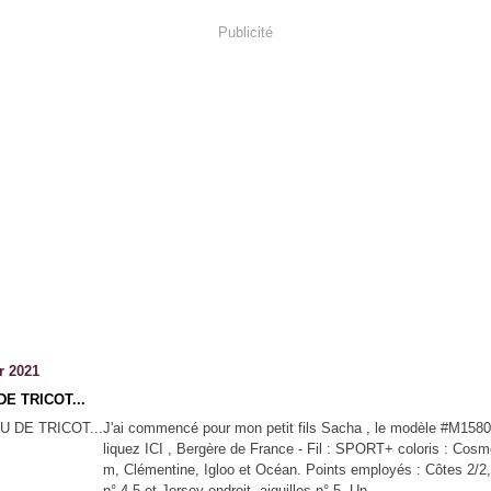
Publicité
r 2021
DE TRICOT...
J'ai commencé pour mon petit fils Sacha , le modèle #M1580 
liquez ICI , Bergère de France - Fil : SPORT+ coloris : Cos
m, Clémentine, Igloo et Océan. Points employés : Côtes 2/2, 
n° 4,5 et Jersey endroit, aiguilles n° 5. Un...