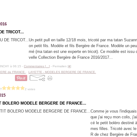
2016
DE TRICOT...
Un petit pull en taille 12/18 mois, tricoté par ma tatan Suza
on petit fils. Modèle et fils Bergère de France. Modèle un peu
mé (ma tatan est une experte en tricot). Ce modèle est issu 
velle Collection Bergère de France 2016/2017...
BINCHY à 06:15 -
Commentaires [
…
]
- Permalien [
#
]
ERE de FRANCE.
,
LAYETTE - MODELES BERGERE DE FRANCE.
 ?
2 votes
015
T BOLERO MODELE BERGERE DE FRANCE...
Comme je vous l'indiquais
que j'ai reçu mon colis, j
cé le petit boléro destiné 
mes filles. Tricoté avec le
R de chez Bergère de Fra