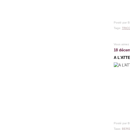
Posté par 
Tags:
TRIC
Vous aimez
18 décem
A L'ATT
Posté par 
Tags:
BERG