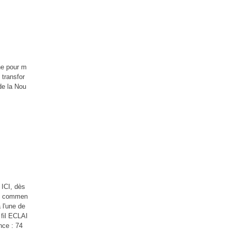
nne pour m
 transfor
de la Nou
 ICI, dès
'ai commen
à l'une de
 fil ECLAI
nce : 74