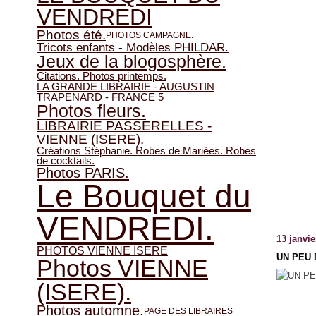
VENDREDI
Photos été.
PHOTOS CAMPAGNE.
Tricots enfants - Modèles PHILDAR.
Jeux de la blogosphère.
Citations. Photos printemps.
LA GRANDE LIBRAIRIE - AUGUSTIN
TRAPENARD - FRANCE 5
Photos fleurs.
LIBRAIRIE PASSERELLES -
VIENNE (ISERE).
Créations Stéphanie. Robes de Mariées. Robes
de cocktails.
Photos PARIS.
Le Bouquet du
VENDREDI.
13 janvie
PHOTOS VIENNE ISERE
UN PEU 
Photos VIENNE
(ISERE).
Photos automne.
PAGE DES LIBRAIRES