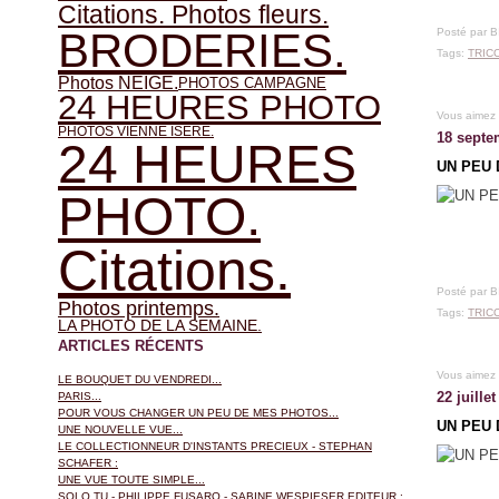
Citations. Photos fleurs.
BRODERIES.
Posté par 
Tags:
TRIC
Photos NEIGE.
PHOTOS CAMPAGNE
24 HEURES PHOTO
Vous aimez
PHOTOS VIENNE ISERE.
18 septe
24 HEURES
UN PEU 
PHOTO.
Citations.
Posté par 
Photos printemps.
Tags:
TRIC
LA PHOTO DE LA SEMAINE.
ARTICLES RÉCENTS
Vous aimez
LE BOUQUET DU VENDREDI...
22 juille
PARIS...
POUR VOUS CHANGER UN PEU DE MES PHOTOS...
UN PEU 
UNE NOUVELLE VUE...
LE COLLECTIONNEUR D'INSTANTS PRECIEUX - STEPHAN
SCHAFER :
UNE VUE TOUTE SIMPLE...
SOLO TU - PHILIPPE FUSARO - SABINE WESPIESER EDITEUR :