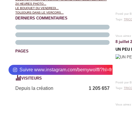
24 HEURES PHOTO...
LE BOUQUET DU VENDREDI...
TOUJOURS DANS LE VERCORS...
Posté par 
DERNIERS COMMENTAIRES
Tags:
TRIC
Vous aimez
8 juillet 
UN PEU 
PAGES
Suivre www.instagram.com/bernywolff/?hl=fr
VISITEURS
Posté par 
Depuis la création
1 205 657
Tags:
TRIC
Vous aimez