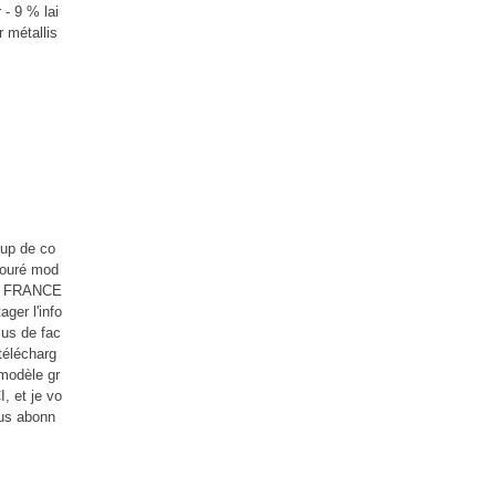
 - 9 % lai
 métallis
oup de co
ajouré mod
E FRANCE
ager l'info
lus de fac
télécharg
modèle gr
I, et je vo
ous abonn