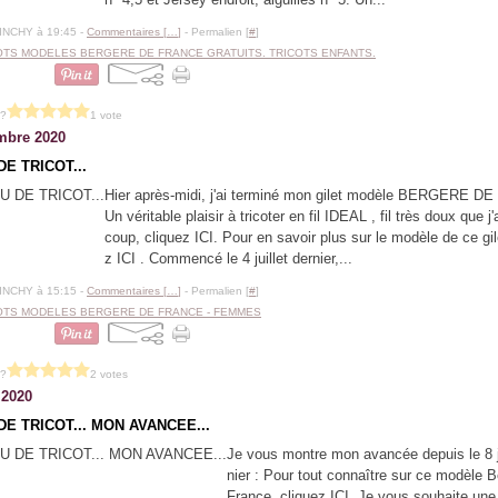
BINCHY à 19:45 -
Commentaires [
…
]
- Permalien [
#
]
OTS MODELES BERGERE DE FRANCE GRATUITS. TRICOTS ENFANTS.
 ?
1 vote
mbre 2020
DE TRICOT...
Hier après-midi, j'ai terminé mon gilet modèle BERGERE 
Un véritable plaisir à tricoter en fil IDEAL , fil très doux que 
coup, cliquez ICI. Pour en savoir plus sur le modèle de ce gil
z ICI . Commencé le 4 juillet dernier,...
BINCHY à 15:15 -
Commentaires [
…
]
- Permalien [
#
]
OTS MODELES BERGERE DE FRANCE - FEMMES
 ?
2 votes
t 2020
DE TRICOT... MON AVANCEE...
Je vous montre mon avancée depuis le 8 ju
nier : Pour tout connaître sur ce modèle 
France, cliquez ICI. Je vous souhaite une