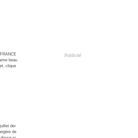
DE FRANCE
Publicité
j'aime beau
et, clique
illet der
Bergère de
 douce jo