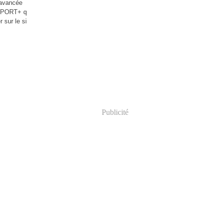
'avancée
l SPORT+ q
 sur le si
Publicité