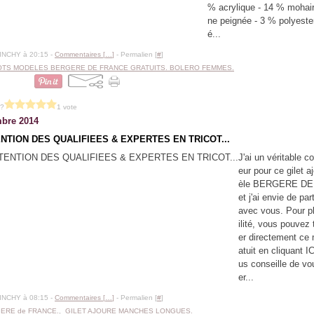
% acrylique - 14 % mohair
ne peignée - 3 % polyester
é...
BINCHY à 20:15 -
Commentaires [
…
]
- Permalien [
#
]
OTS MODELES BERGERE DE FRANCE GRATUITS. BOLERO FEMMES.
 ?
1 vote
bre 2014
ENTION DES QUALIFIEES & EXPERTES EN TRICOT...
J'ai un véritable c
eur pour ce gilet 
èle BERGERE D
et j'ai envie de part
avec vous. Pour p
ilité, vous pouvez 
er directement ce 
atuit en cliquant IC
us conseille de v
er...
BINCHY à 08:15 -
Commentaires [
…
]
- Permalien [
#
]
ERE de FRANCE.
,
GILET AJOURE MANCHES LONGUES.