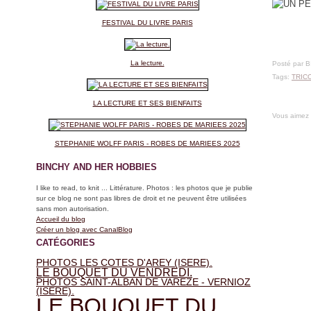
FESTIVAL DU LIVRE PARIS
La lecture.
Posté par 
Tags:
TRIC
LA LECTURE ET SES BIENFAITS
Vous aimez
STEPHANIE WOLFF PARIS - ROBES DE MARIEES 2025
BINCHY AND HER HOBBIES
I like to read, to knit ... Littérature. Photos : les photos que je publie
sur ce blog ne sont pas libres de droit et ne peuvent être utilisées
sans mon autorisation.
Accueil du blog
Créer un blog avec CanalBlog
CATÉGORIES
PHOTOS LES COTES D'AREY (ISERE).
LE BOUQUET DU VENDREDI.
PHOTOS SAINT-ALBAN DE VAREZE - VERNIOZ
(ISERE).
LE BOUQUET DU