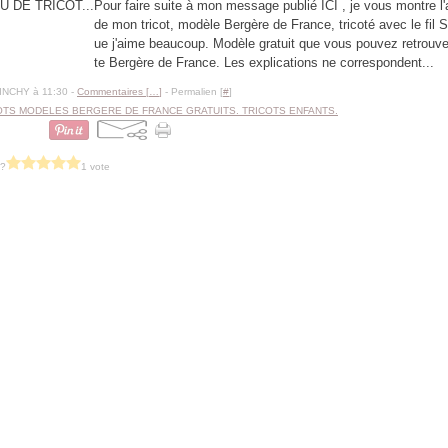
Pour faire suite à mon message publié ICI , je vous montre l
de mon tricot, modèle Bergère de France, tricoté avec le fi
ue j'aime beaucoup. Modèle gratuit que vous pouvez retrouver
te Bergère de France. Les explications ne correspondent...
BINCHY à 11:30 -
Commentaires [
…
]
- Permalien [
#
]
OTS MODELES BERGERE DE FRANCE GRATUITS. TRICOTS ENFANTS.
 ?
1 vote