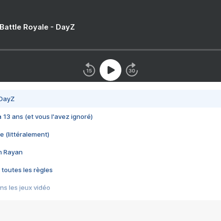
 Battle Royale - DayZ
 DayZ
 a 13 ans (et vous l'avez ignoré)
e (littéralement)
im Rayan
 toutes les règles
s les jeux vidéo
us choquant de Rockstar ? - Le scandale BULLY