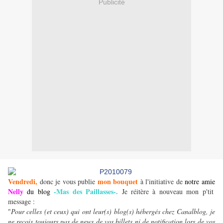
Publicité
Vendredi,
mon bouquet
donc je vous publie
à l'initiative de
notre amie
Nelly
-Mas des Paillasses-
.
du blog
Je réitère à nouveau mon p'tit
message :
"
Pour celles (et ceux) qui ont leur(s) blog(s) hébergés chez Canalblog, je
ne reçois toujours pas de news de vos billets ni de notification lors de vos