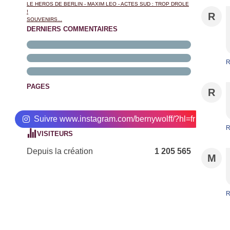
LE HEROS DE BERLIN - MAXIM LEO - ACTES SUD : TROP DROLE
!
R
SOUVENIRS...
DERNIERS COMMENTAIRES
R
PAGES
R
Suivre www.instagram.com/bernywolff/?hl=fr
R
VISITEURS
Depuis la création
1 205 565
M
R