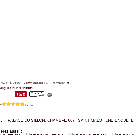
BINCHY à 06:00 -
Commentaires [
…
]
- Permalien [
#
]
OUQUET DU VENDREDI
 ?
1 vote
UILLES...
erez aussi :