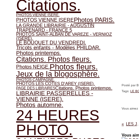
Citations.
PHOTOS VIENNE ISERE.
Photos PARIS.
PHOTOS VIENNE ISERE
LA GRANDE LIBRAIRIE - AUGUSTIN
TRAPENARD - FRANCE 5
PHOTOS SAINT-ALBAN DE VAREZE - VERNIOZ
(ISERE).
LE BOUQUET DU VENDREDI.
Tricots enfants - Modèles PHILDAR.
Photos printemps.
Citations. Photos fleurs.
Photos fleurs.
Photos NEIGE.
Jeux de la blogosphère.
PHOTOS CAMPAGNE.
PHOTOS LES COTES D'AREY (ISERE).
Posté par 
Citations. Photos printemps.
PAGE DES LIBRAIRES
Tags:
LE B
LIBRAIRIE PASSERELLES -
VIENNE (ISERE).
Photos automne.
Vous aimez
24 HEURES
PHOTO.
LES JONQ
Vous aim