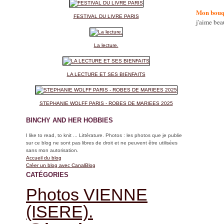
Mon bouqu
FESTIVAL DU LIVRE PARIS
j'aime be
La lecture.
LA LECTURE ET SES BIENFAITS
STEPHANIE WOLFF PARIS - ROBES DE MARIEES 2025
BINCHY AND HER HOBBIES
I like to read, to knit ... Littérature. Photos : les photos que je publie
sur ce blog ne sont pas libres de droit et ne peuvent être utilisées
sans mon autorisation.
Accueil du blog
Créer un blog avec CanalBlog
CATÉGORIES
Photos VIENNE
(ISERE).