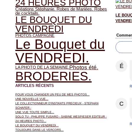
24 HEURES PHOTO
Créations Stéphanie. Robes de Mariées. Robes
de cocktails.
LE BOU
LE BOUQUET DU
VENDRED
VENDREDI
Comment
PHOTOS CAMPAGNE
Le Bouquet du
VENDREDI.
É
Photos été.
LA PHOTO DE LA SEMAINE.
BRODERIES.
ARTICLES RÉCENTS
R
POUR VOUS CHANGER UN PEU DE MES PHOTOS...
UNE NOUVELLE VUE...
C
LE COLLECTIONNEUR D'INSTANTS PRECIEUX - STEPHAN
SCHAFER :
UNE VUE TOUTE SIMPLE...
SOLO TU - PHILIPPE FUSARO - SABINE WESPIESER EDITEUR :
24 HEURES PHOTO...
R
LE BOUQUET DU VENDREDI...
TOUJOURS DANS LE VERCORS...