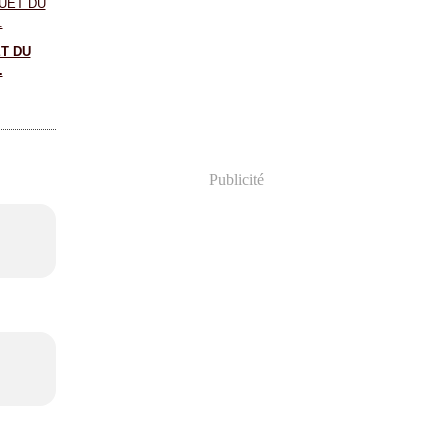
T DU
.
Publicité