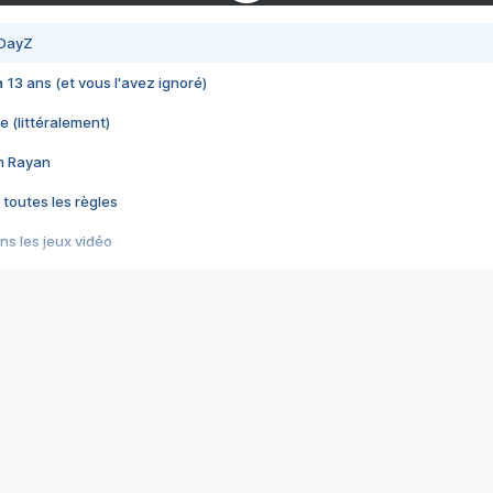
 DayZ
 a 13 ans (et vous l'avez ignoré)
e (littéralement)
im Rayan
 toutes les règles
s les jeux vidéo
us choquant de Rockstar ? - Le scandale BULLY
e plus moche de Steam
du RÊVE tourne au CAUCHEMAR
pendant 8 heures
it… à tort
umiliés par un jeu vidéo