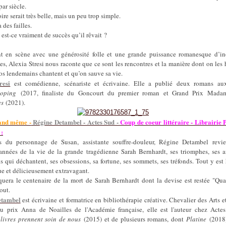
par siècle.
ire serait très belle, mais un peu trop simple.
des failles.
, est-ce vraiment de succès qu’il rêvait ?
t en scène avec une générosité folle et une grande puissance romanesque d’in
s, Alexia Stresi nous raconte que ce sont les rencontres et la manière dont on les
os lendemains chantent et qu’on sauve sa vie.
resi
est comédienne, scénariste et écrivaine. Elle a publié deux romans au
ooping
(2017, finaliste du Goncourt du premier roman et Grand Prix Madam
es
(2021).
and même -
Régine Detambel - Actes Sud -
Coup de coeur littéraire - Librairie 
 :
s du personnage de Susan, assistante souffre-douleur, Régine Detambel revie
 années de la vie de la grande tragédienne Sarah Bernhardt, ses triomphes, ses a
 qui déchantent, ses obsessions, sa fortune, ses sommets, ses tréfonds. Tout y es
e et délicieusement extravagant.
uera le centenaire de la mort de Sarah Bernhardt dont la devise est restée "Q
out.
etambel
est écrivaine et formatrice en bibliothérapie créative. Chevalier des Arts et
du prix Anna de Noailles de l'Académie française, elle est l'auteur chez Acte
 livres prennent soin de nous
(2015) et de plusieurs romans, dont
Platine
(2018