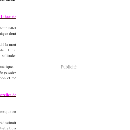
 Librairie
tour Eiffel
thique dont
d à la mort
de : Lina,
 solitudes
 poétique.
Publicité
du premier
apon et me
erelles de
ronique en
rédestinait
-être trois