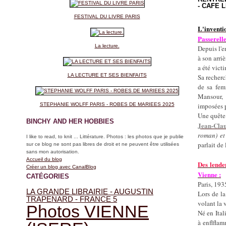
- CAFE 
FESTIVAL DU LIVRE PARIS
L'inventio
Passerelle
La lecture.
Depuis l'e
à son arri
a été vict
LA LECTURE ET SES BIENFAITS
Sa recherc
de sa fem
Mansour, 
STEPHANIE WOLFF PARIS - ROBES DE MARIEES 2025
imposées p
Une quête 
BINCHY AND HER HOBBIES
Jean-Cla
roman) e
I like to read, to knit ... Littérature. Photos : les photos que je publie
parlait de
sur ce blog ne sont pas libres de droit et ne peuvent être utilisées
sans mon autorisation.
Accueil du blog
Des lende
Créer un blog avec CanalBlog
Vienne :
CATÉGORIES
Paris, 193
LA GRANDE LIBRAIRIE - AUGUSTIN
Lors de l
TRAPENARD - FRANCE 5
volant la 
Photos VIENNE
Né en Ital
à
enflflam