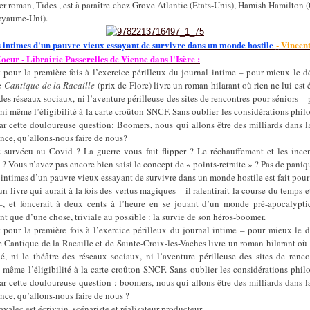
r roman, Tides , est à paraître chez Grove Atlantic (États-Unis), Hamish Hamilton 
oyaume-Uni).
intimes d'un pauvre vieux essayant de survivre dans un monde hostile
-
Vincent
eur - Librairie Passerelles de Vienne dans l'Isère :
 pour la première fois à l’exercice périlleux du journal intime – pour mieux le d
de
Cantique de la Racaille
(prix de Flore) livre un roman hilarant où rien ne lui est 
 des réseaux sociaux, ni l’aventure périlleuse des sites de rencontres pour séniors – 
i même l’éligibilité à la carte croûton-SNCF. Sans oublier les considérations phi
ar cette douloureuse question: Boomers, nous qui allons être des milliards dans 
nce, qu’allons-nous faire de nous?
 survécu au Covid ? La guerre vous fait flipper ? Le réchauffement et les ince
 ? Vous n’avez pas encore bien saisi le concept de « points-retraite » ? Pas de paniq
ntimes d’un pauvre vieux essayant de survivre dans un monde hostile est fait pour
n livre qui aurait à la fois des vertus magiques – il ralentirait la course du temps et
 –, et foncerait à deux cents à l’heure en se jouant d’un monde pré-apocalypti
t que d’une chose, triviale au possible : la survie de son héros-boomer.
 pour la première fois à l’exercice périlleux du journal intime – pour mieux le 
e Cantique de la Racaille et de Sainte-Croix-les-Vaches livre un roman hilarant où 
é, ni le théâtre des réseaux sociaux, ni l’aventure périlleuse des sites de renc
i même l’éligibilité à la carte croûton-SNCF. Sans oublier les considérations phi
ar cette douloureuse question : boomers, nous qui allons être des milliards dans 
nce, qu’allons-nous faire de nous ?
valec est écrivain, scénariste et réalisateur-producteur.