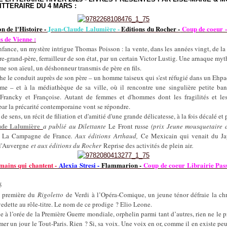
LITTERAIRE DU 4 MARS :
n de l'Histoire -
Jean-Claude Lalumière -
Editions du Rocher -
Coup de coeur -
s de Vienne :
nfance, un mystère intrigue Thomas Poisson : la vente, dans les années vingt, de la 
ère-grand-père, ferrailleur de son état, par un certain Victor Lustig. Une arnaque my
ime son aïeul, un déshonneur transmis de père en fils.
he le conduit auprès de son père – un homme taiseux qui s'est réfugié dans un Ehpa
me – et à la médiathèque de sa ville, où il rencontre une singulière petite ban
Francky et Françoise. Autant de femmes et d'hommes dont les fragilités et les
ar la précarité contemporaine vont se répondre.
de sens, un récit de filiation et d'amitié d'une grande délicatesse, à la fois décalé et
ude Lalumière
a publié au Dilettante
Le Front russe
(prix Jeune mousquetaire 
t
La Campagne de France
. Aux éditions Arthaud,
Ce Mexicain qui venait du J
 l'Auvergne
et aux éditions du Rocher
Reprise des activités de plein air
.
mains qui chantent
-
Alexia Stresi -
Flammarion -
Coup de coeur Librairie Pass
5
a première du
Rigoletto
de Verdi à l’Opéra-Comique, un jeune ténor défraie la ch
vedette au rôle-titre. Le nom de ce prodige ? Elio Leone.
ie à l’orée de la Première Guerre mondiale, orphelin parmi tant d’autres, rien ne le p
mer un jour le Tout-Paris. Rien ? Si, sa voix. Une voix en or, comme il en existe peut