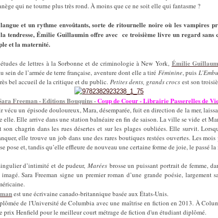
nège qui ne tourne plus très rond. À moins que ce ne soit elle qui fantasme ?
langue et un rythme envoûtants, sorte de ritournelle noire où les vampires pr
 la tendresse, Émilie Guillaumin offre avec ce troisième livre un regard sans 
ple et la maternité.
Émilie Guillaum
 études de lettres à la Sorbonne et de criminologie à New York,
u sein de l’armée de terre française, aventure dont elle a tiré
Féminine
, puis
L’Embu
très bel accueil de la critique et du public.
Petites dents, grands crocs
est son trois
Sara Freeman - Editions Bouquins -
Coup de Coeur - Librairie Passerelles de Vi
r vécu un épisode douloureux, Mara, désemparée, fuit en direction de la mer, laissa
e elle. Elle arrive dans une station balnéaire en fin de saison. La ville se vide et Mar
t son chagrin dans les rues désertes et sur les plages oubliées. Elle survit. Lorsq
nquer, elle trouve un job dans une des rares boutiques restées ouvertes. Les mois 
se pose et, tandis qu’elle effleure de nouveau une certaine forme de joie, le passé la 
ingulier d’intimité et de pudeur,
Marées
brosse un puissant portrait de femme, da
t imagé. Sara Freeman signe un premier roman d’une grande poésie, largement sa
méricaine.
eman
est une écrivaine canado-britannique basée aux États-Unis.
iplômée de l'Université de Columbia avec une maîtrise en fiction en 2013. À Colum
e prix Henfield pour le meilleur court métrage de fiction d'un étudiant diplômé.