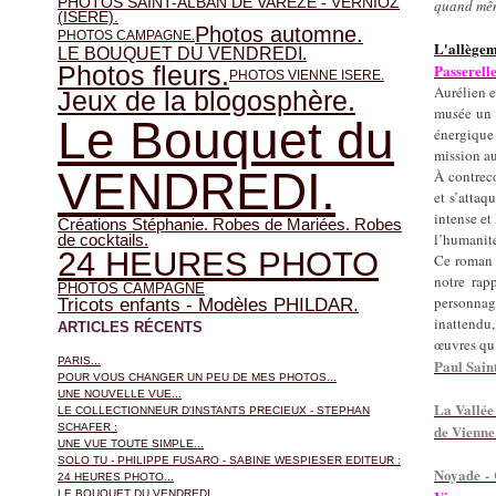
PHOTOS SAINT-ALBAN DE VAREZE - VERNIOZ
quand mê
(ISERE).
Photos automne.
PHOTOS CAMPAGNE.
L'allège
LE BOUQUET DU VENDREDI.
Photos fleurs.
Passerelle
PHOTOS VIENNE ISERE.
Aurélien e
Jeux de la blogosphère.
musée un 
Le Bouquet du
énergique
mission au
VENDREDI.
À contrecœ
et s’attaq
intense et
Créations Stéphanie. Robes de Mariées. Robes
l’humanité
de cocktails.
24 HEURES PHOTO
Ce roman a
notre rap
PHOTOS CAMPAGNE
personna
Tricots enfants - Modèles PHILDAR.
inattendu,
ARTICLES RÉCENTS
œuvres qu’
PARIS...
Paul Saint
POUR VOUS CHANGER UN PEU DE MES PHOTOS...
UNE NOUVELLE VUE...
La Vallée
LE COLLECTIONNEUR D'INSTANTS PRECIEUX - STEPHAN
SCHAFER :
de Vienn
UNE VUE TOUTE SIMPLE...
SOLO TU - PHILIPPE FUSARO - SABINE WESPIESER EDITEUR :
Noyade - 
24 HEURES PHOTO...
LE BOUQUET DU VENDREDI...