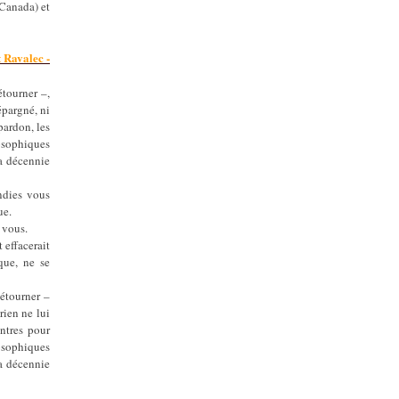
(Canada) et
 Ravalec -
étourner –,
épargné, ni
pardon, les
losophiques
la décennie
ndies vous
ue.
 vous.
 effacerait
que, ne se
détourner –
rien ne lui
ontres pour
losophiques
la décennie