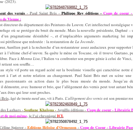
me
(2023).
ment des vernis
- Paul Saint Bris -
Philippe Rey éditions -
Coup de coeur - 
s de Vienne :
st directeur du département des Peintures du Louvre. Cet intellectuel nostalgique v
refuge où se protéger du bruit du monde. Mais la nouvelle présidente, Daphné –
 d’un pragmatisme désinhibé –, et d’implacables arguments marketing lui im
ssi périlleuse que redoutée : la restauration de
La Joconde
.
ur, Aurélien part à la recherche d’un restaurateur assez audacieux pour supporter 
uer à l’ultime chef-d’œuvre. Sa quête le mène en Toscane, où il trouve Gaetano, p
 libre. Face à
Monna Lisa
, l’Italien va confronter son propre génie à celui de Vinci,
 retient son souffle…
u style vif porte un regard acéré sur la boulimie visuelle qui caractérise notre 
port à l’art et notre relation au changement. Paul Saint Bris met en scène une 
ges passionnants en action dans le plus beau musée du monde. Jusqu’au d
 il démontre, avec humour et brio, que l’allègement des vernis peut tout autant bén
aux êtres qui leur sont proches.
 Bris,
âgé de trente-neuf ans, vit à Paris.
L’allègement des vernis
est son premier ro
 des Lazhars -
Soufiane Khaloua -
Aguillo éditions -
Coup de coeur - Librairie P
e
et de moi-même,
je l'ai chroniqué
ICI.
Céline Spierer -
Editions Héloïse d'Ormesson
-
Coup de Coeur - Librairie Pass