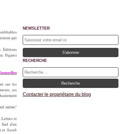
NEWSLETTER
oubliables
 honore qui
x Éditions
e Figaro)
RECHERCHE
Passerelles
nt sur les
mours, ses
Contacter le propriétaire du blog
t hautement
uand même"
 Lettres et
s Sud d'un
) et
Sarah