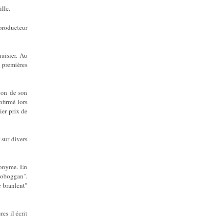
lle.
 producteur
nuisier. Au
 premières
tion de son
nfirmé lors
ier prix de
 sur divers
omonyme. En
 toboggan".
e branlent"
es il écrit