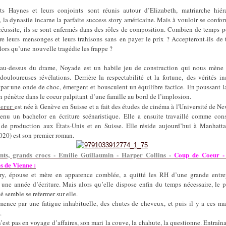
ts Haynes et leurs conjoints sont réunis autour d’Elizabeth, matriarche hiér
 la dynastie incarne la parfaite success story américaine. Mais à vouloir se confor
éussite, ils se sont enfermés dans des rôles de composition. Combien de temps po
re leurs mensonges et leurs trahisons sans en payer le prix ? Accepteront-ils de
ors qu’une nouvelle tragédie les frappe ?
 au-dessus du drame, Noyade est un habile jeu de construction qui nous mène 
douloureuses révélations. Derrière la respectabilité et la fortune, des vérités i
 par une onde de choc, émergent et bousculent un équilibre factice. En poussant l
 pénètre dans le coeur palpitant d’une famille au bord de l’implosion.
ierer
est née à Genève en Suisse et a fait des études de cinéma à l'Université de N
tenu un bachelor en écriture scénaristique. Elle a ensuite travaillé comme cons
e de production aux États-Unis et en Suisse. Elle réside aujourd’hui à Manhatta
020) est son premier roman.
ents, grands crocs - Emilie Guillaumin - Harper Collins -
Coup de Coeur - 
s de Vienne :
ry, épouse et mère en apparence comblée, a quitté les RH d’une grande entre
 une année d’écriture. Mais alors qu’elle dispose enfin du temps nécessaire, le 
é semble se refermer sur elle.
ence par une fatigue inhabituelle, des chutes de cheveux, et puis il y a ces ma
.
’est pas en voyage d’affaires, son mari la couve, la chahute, la questionne. Entraînan