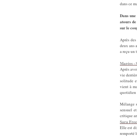
dans ce ma
Dans une 
atours de
sur le cou
Après des
deux ans a
a reçu un 
Marées - 
Après avoi
vie derrièr
solitude e
vient à ma
quotidien 
Mélange s
sensuel e
critique a
Sara Fre
Elle est d
remporté l