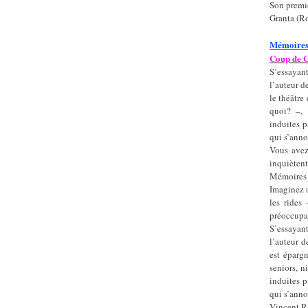
Son premie
Granta (R
Mémoires 
Coup de Co
S’essayant
l’auteur 
le théâtre
quoi? –, n
induites p
qui s’anno
Vous avez
inquiètent
Mémoires i
Imaginez u
les rides
préoccupan
S’essayant
l’auteur d
est épargn
seniors, n
induites p
qui s’anno
Vincent Ra