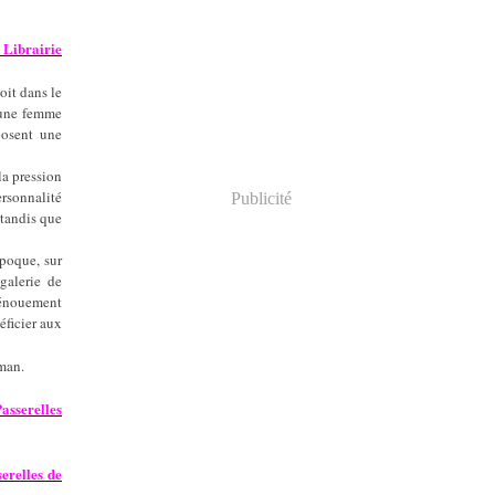
Librairie
oit dans le
 une femme
posent une
la pression
ersonnalité
Publicité
 tandis que
époque, sur
galerie de
énouement
éficier aux
man.
asserelles
erelles de