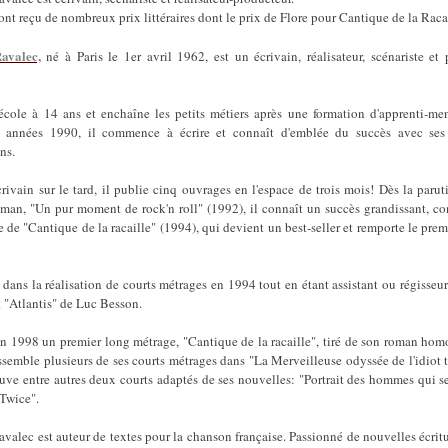
 ont reçu de nombreux prix littéraires dont le prix de Flore pour Cantique de la Racai
avalec,
né à Paris le 1er avril 1962, est un écrivain, réalisateur, scénariste et
l'école à 14 ans et enchaîne les petits métiers après une formation d'apprenti-me
 années 1990, il commence à écrire et connaît d'emblée du succès avec ses
ns.
ivain sur le tard, il publie cinq ouvrages en l'espace de trois mois! Dès la paru
man, "Un pur moment de rock'n roll" (1992), il connaît un succès grandissant, co
ie de "Cantique de la racaille" (1994), qui devient un best-seller et remporte le prem
e dans la réalisation de courts métrages en 1994 tout en étant assistant ou régisseur
t "Atlantis" de Luc Besson.
 en 1998 un premier long métrage, "Cantique de la racaille", tiré de son roman h
ssemble plusieurs de ses courts métrages dans "La Merveilleuse odyssée de l'idiot
uve entre autres deux courts adaptés de ses nouvelles: "Portrait des hommes qui s
Twice".
valec est auteur de textes pour la chanson française. Passionné de nouvelles écritur