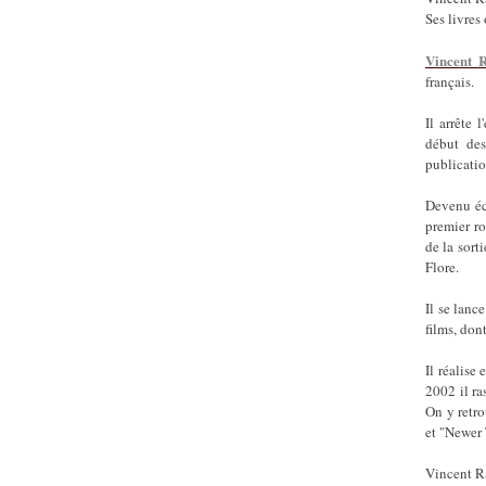
Ses livres
Vincent R
français.
Il arrête 
début des
publicatio
Devenu écr
premier ro
de la sort
Flore.
Il se lanc
films, don
Il réalise
2002 il ra
On y retro
et "Newer 
Vincent Ra