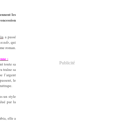
Janvier
Février
Mars
Avril
Mai
Juin
(58)
(56)
(190)
(40)
(22)
(33)
Janvier
Février
Mars
Avril
Mai
(166)
(83)
(48)
(30)
(26)
Janvier
Février
Mars
Avril
(172)
(86)
(40)
(31)
ennent les
Janvier
Février
Mars
(197)
(86)
(58)
Janvier
Février
(200)
(100)
concession
Janvier
(240)
in
a passé
scade
, qui
ième roman.
enne :
Publicité
nt toute sa
a traîne sa
ue l’argent
passent, le
rattrape.
ns un style
lué par la
bia, elle a