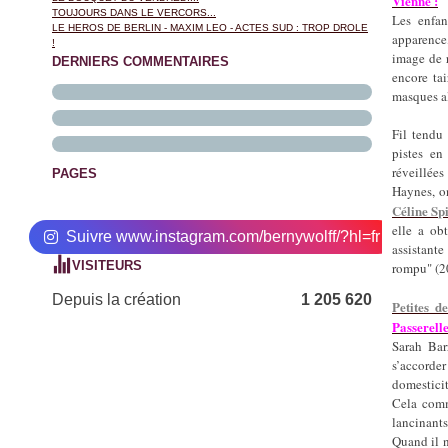
Vienne :
TOUJOURS DANS LE VERCORS...
Les enfan
LE HEROS DE BERLIN - MAXIM LEO - ACTES SUD : TROP DROLE
apparence,
!
image de r
DERNIERS COMMENTAIRES
encore tai
masques al
Fil tendu
pistes en 
réveillées
PAGES
Haynes, on
Céline Sp
elle a ob
Suivre www.instagram.com/bernywolff/?hl=fr
assistant
VISITEURS
rompu" (2
Depuis la création
1 205 620
Petites d
Passerelle
Sarah Bar
s’accorder
domesticit
Cela comm
lancinants
Quand il n