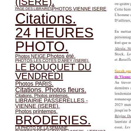
(ISERE).
ou quatre 
PHOTOS VIENNE ISERE
Cette histo
PAGE DES LIBRAIRES
Citations.
L’homme a 
D’ailleurs
24 HEURES
En mettan
personnage
PHOTO.
font que n
Alexia St
Stock,
L
Photos été.
Photos NEIGE.
et
Bataill
PHOTOS LES COTES D'AREY (ISERE).
LE BOUQUET DU
Sarah qu
VENDREDI
de Vienne
Au traver
Photos PARIS.
dernières
Citations. Photos fleurs.
lendemains
Citations. Photos printemps.
romanesqu
LIBRAIRIE PASSERELLES -
2023 marq
VIENNE (ISERE).
jusqu'au b
Photos printemps.
Régine D
BRODERIES.
lauréate 
essai,
Les
LA PHOTO DE LA SEMAINE.