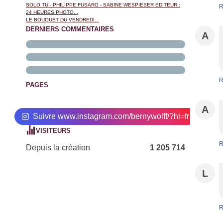
SOLO TU - PHILIPPE FUSARO - SABINE WESPIESER EDITEUR :
R
24 HEURES PHOTO...
LE BOUQUET DU VENDREDI...
DERNIERS COMMENTAIRES
A
R
PAGES
A
Suivre www.instagram.com/bernywolff/?hl=fr
VISITEURS
R
Depuis la création
1 205 714
L
R