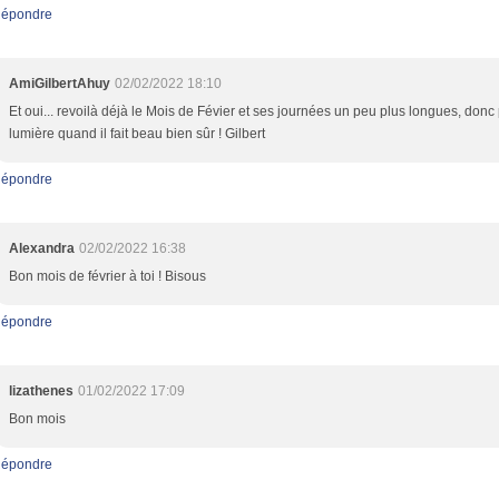
épondre
AmiGilbertAhuy
02/02/2022 18:10
Et oui... revoilà déjà le Mois de Févier et ses journées un peu plus longues, donc
lumière quand il fait beau bien sûr ! Gilbert
épondre
Alexandra
02/02/2022 16:38
Bon mois de février à toi ! Bisous
épondre
lizathenes
01/02/2022 17:09
Bon mois
épondre