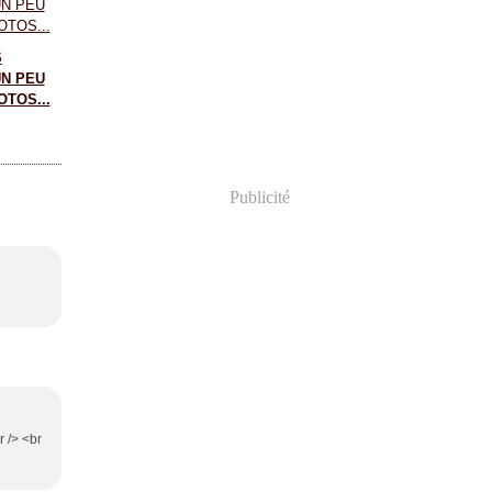
S
N PEU
TOS...
Publicité
r /> <br