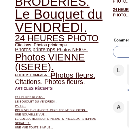
BRODERIES.
Le Bouquet du
24 HEUR
PHOTO..
VENDREDI.
24 HEURES PHOTO
Comment
Citations. Photos printemps.
Photos printemps.
Photos NEIGE.
Photos VIENNE
(ISERE).
L
Photos fleurs.
PHOTOS CAMPAGNE.
Citations. Photos fleurs.
ARTICLES RÉCENTS
R
24 HEURES PHOTO...
LE BOUQUET DU VENDREDI...
A
PARIS...
POUR VOUS CHANGER UN PEU DE MES PHOTOS...
UNE NOUVELLE VUE...
LE COLLECTIONNEUR D'INSTANTS PRECIEUX - STEPHAN
SCHAFER :
UNE VUE TOUTE SIMPLE...