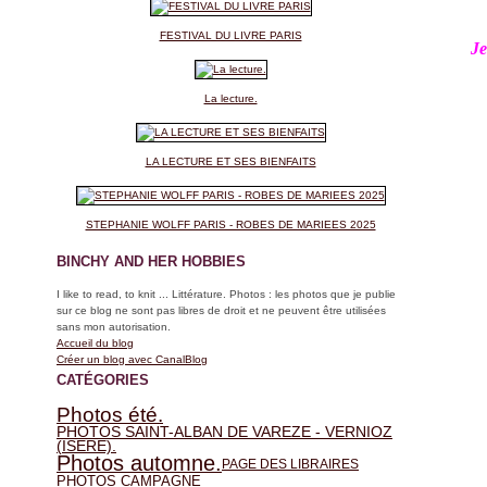
FESTIVAL DU LIVRE PARIS
Je
La lecture.
LA LECTURE ET SES BIENFAITS
STEPHANIE WOLFF PARIS - ROBES DE MARIEES 2025
BINCHY AND HER HOBBIES
I like to read, to knit ... Littérature. Photos : les photos que je publie
sur ce blog ne sont pas libres de droit et ne peuvent être utilisées
sans mon autorisation.
Accueil du blog
Créer un blog avec CanalBlog
CATÉGORIES
Photos été.
PHOTOS SAINT-ALBAN DE VAREZE - VERNIOZ
(ISERE).
Photos automne.
PAGE DES LIBRAIRES
PHOTOS CAMPAGNE