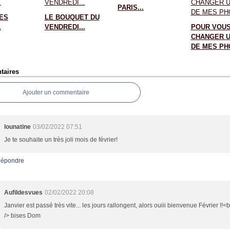
PARIS...
ES
LE BOUQUET DU
.
VENDREDI...
POUR VOU
CHANGER U
DE MES PHO
aires
Ajouter un commentaire
lounatine
03/02/2022 07:51
Je te souhaite un très joli mois de février!
épondre
Aufildesvues
02/02/2022 20:08
Janvier est passé très vite... les jours rallongent, alors ouiii bienvenue Février !!<b
/> bises Dom