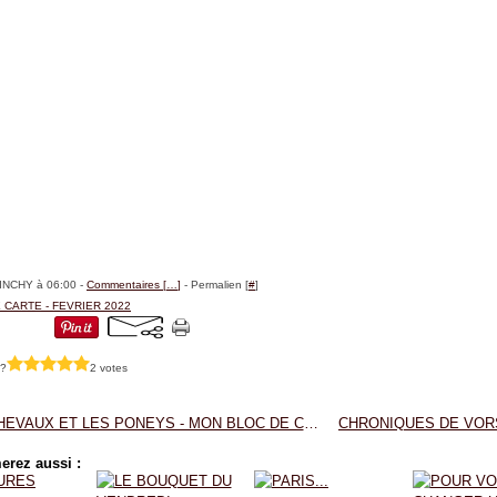
BINCHY à 06:00 -
Commentaires [
…
]
- Permalien [
#
]
E CARTE - FEVRIER 2022
 ?
2 votes
LES CHEVAUX ET LES PONEYS - MON BLOC DE COLORIAGES - GRENOUILLE EDITIONS
erez aussi :