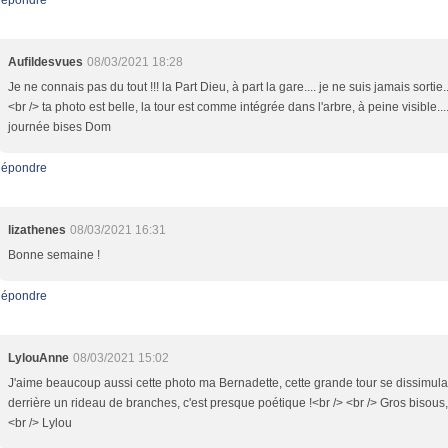
épondre
Aufildesvues
08/03/2021 18:28
Je ne connais pas du tout !!! la Part Dieu, à part la gare.... je ne suis jamais sortie..
<br /> ta photo est belle, la tour est comme intégrée dans l'arbre, à peine visible...
journée bises Dom
épondre
lizathenes
08/03/2021 16:31
Bonne semaine !
épondre
LylouAnne
08/03/2021 15:02
J'aime beaucoup aussi cette photo ma Bernadette, cette grande tour se dissimula
derrière un rideau de branches, c'est presque poétique !<br /> <br /> Gros bisous,
<br /> Lylou