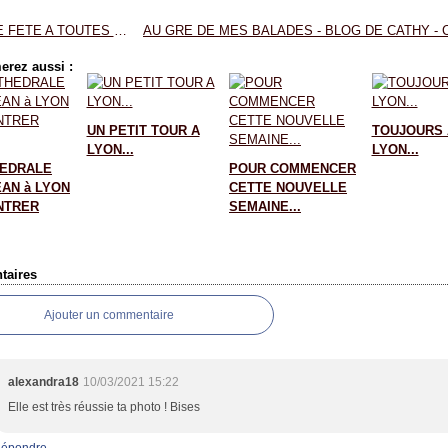
BONNE FETE A TOUTES LES MAMIES...
erez aussi :
UN PETIT TOUR A
TOUJOURS 
LYON...
LYON...
HEDRALE
POUR COMMENCER
EAN à LYON
CETTE NOUVELLE
NTRER
SEMAINE...
aires
Ajouter un commentaire
alexandra18
10/03/2021 15:22
Elle est très réussie ta photo ! Bises