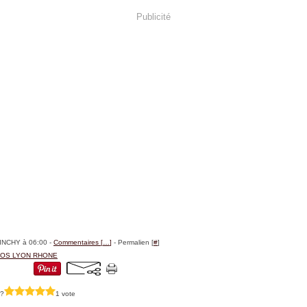
Publicité
BINCHY à 06:00 -
Commentaires [
…
]
- Permalien [
#
]
OS LYON RHONE
 ?
1 vote