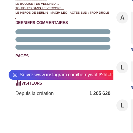
R
LE BOUQUET DU VENDREDI...
TOUJOURS DANS LE VERCORS...
LE HEROS DE BERLIN - MAXIM LEO - ACTES SUD : TROP DROLE
A
!
DERNIERS COMMENTAIRES
R
PAGES
L
Suivre www.instagram.com/bernywolff/?hl=fr
VISITEURS
R
Depuis la création
1 205 620
L