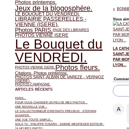
Photos printemps.
Jeux de la blogosphère.
LE BOUQUET DU VENDREDI.
LIBRAIRIE PASSERELLES -
Vous aim
VIENNE (ISERE).
Photos PARIS.
PAGE DES LIBRAIRES
PHOTOS VIENNE ISERE
Le Bouquet du
LA CAT
VENDREDI.
SAINT-J
PAR MO
LYON...
Photos fleurs.
PHOTOS VIENNE ISERE.
Citations. Photos printemps.
PHOTOS SAINT-ALBAN DE VAREZE - VERNIOZ
Comment
(ISERE).
PHOTOS CAMPAGNE.
ARTICLES RÉCENTS
PARIS...
POUR VOUS CHANGER UN PEU DE MES PHOTOS...
UNE NOUVELLE VUE...
A
LE COLLECTIONNEUR D'INSTANTS PRECIEUX - STEPHAN
SCHAFER :
UNE VUE TOUTE SIMPLE...
SOLO TU - PHILIPPE FUSARO - SABINE WESPIESER EDITEUR :
24 HEURES PHOTO...