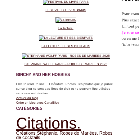
FESTIVAL DU LIVRE PARIS
Pour comm
Plus exac
Un tout pe
La lecture.
Je vous so
ou en me l
(Et si vou
LA LECTURE ET SES BIENFAITS
STEPHANIE WOLFF PARIS - ROBES DE MARIEES 2025
BINCHY AND HER HOBBIES
I like to read, to knit ... Littérature. Photos : les photos que je publie
sur ce blog ne sont pas libres de droit et ne peuvent être utilisées
sans mon autorisation.
Accueil du blog
Créer un blog avec CanalBlog
CATÉGORIES
Citations.
Créations Stéphanie. Robes de Mariées. Robes
de cocktails.