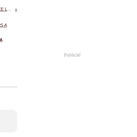
AU GRE DE MES BALADES - BLOG DE CATHY - CE LUNDI, DEFI : ENSEIGNES...
A
Publicité