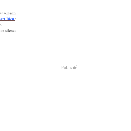
Lyon.
er à
Part Dieu
:
e.
 en silence
Publicité