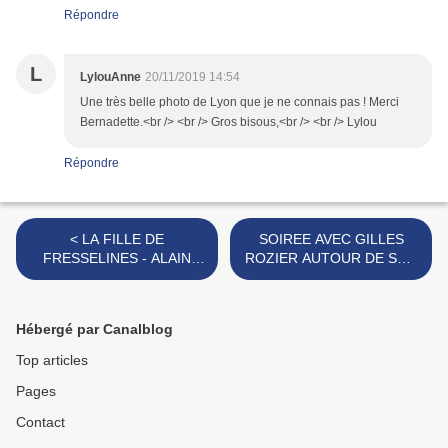
Répondre
L
LylouAnne
20/11/2019 14:54
Une très belle photo de Lyon que je ne connais pas ! Merci
Bernadette.<br /> <br /> Gros bisous,<br /> <br /> Lylou
Répondre
< LA FILLE DE
SOIREE AVEC GILLES
FRESSELINES - ALAIN
ROZIER AUTOUR DE SON
LEBRUN.
LIVRE : MIKADO
D'ENFANCE DANS NOTRE
LIBRAIRIE PASSERELLES
Hébergé par Canalblog
DE VIENNE ! >
Top articles
Pages
Contact