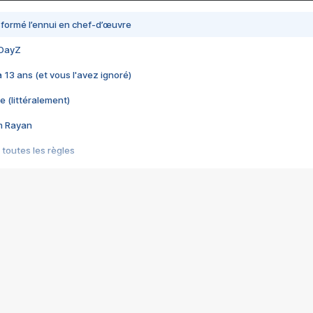
nsformé l’ennui en chef-d’œuvre
 DayZ
 a 13 ans (et vous l'avez ignoré)
e (littéralement)
im Rayan
 toutes les règles
s les jeux vidéo
us choquant de Rockstar ? - Le scandale BULLY
e plus moche de Steam
du RÊVE tourne au CAUCHEMAR
pendant 8 heures
it… à tort