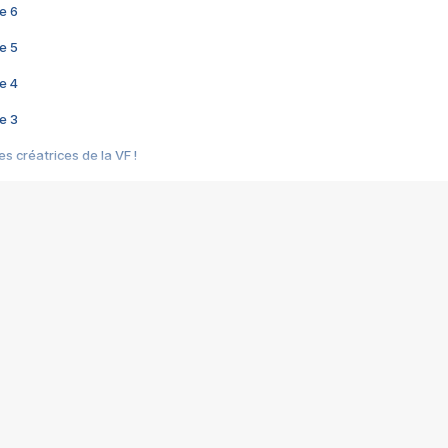
e 6
e 5
e 4
e 3
s créatrices de la VF !
e 2
e 1
e Mektoub My Love arrive enfin ! Rencontre avec Shaïn Boumedine et Sal
i : après Toni en famille
elle réalise le bouleversant Dites lui que je l'aime
ais ! Rencontre autour de Vie privée de Rebecca Zlotowski
 de Marguerite, Grave... Rencontre avec Ella Rumpf
 Les Rêveurs, un film intime sur la santé mentale