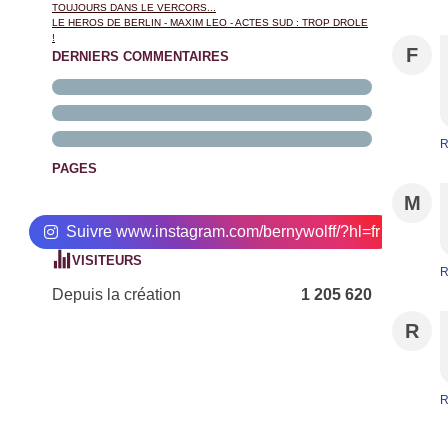
TOUJOURS DANS LE VERCORS...
LE HEROS DE BERLIN - MAXIM LEO - ACTES SUD : TROP DROLE
!
F
DERNIERS COMMENTAIRES
R
PAGES
M
Suivre www.instagram.com/bernywolff/?hl=fr
VISITEURS
R
Depuis la création
1 205 620
R
R