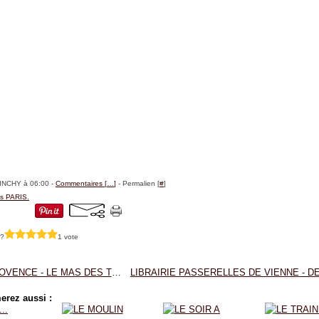
BINCHY à 06:00 -
Commentaires [
…
]
- Permalien [
#
]
s PARIS.
 ?
1 vote
EN PROVENCE - LE MAS DES TILLEULS - LE MOULIN DES SOURCES - FRANCOISE BOURDON.
erez aussi :