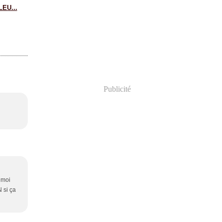
EU...
Publicité
 moi
 si ça