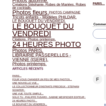
Photos automne.
PARIS...
Créations Stéphanie. Robes de Mariées. Robes
de cocktails.
Photos fleurs.
PHOTOS CAMPAGNE
Tricots enfants - Modèles PHILDAR.
LE BOUQUET DU VENDREDI.
LE BOUQUET DU
Comment
VENDREDI
Citations. Photos printemps.
24 HEURES PHOTO
A
Photos PARIS.
LIBRAIRIE PASSERELLES -
VIENNE (ISERE).
Photos printemps.
R
ARTICLES RÉCENTS
PARIS...
F
POUR VOUS CHANGER UN PEU DE MES PHOTOS...
UNE NOUVELLE VUE...
LE COLLECTIONNEUR D'INSTANTS PRECIEUX - STEPHAN
SCHAFER :
UNE VUE TOUTE SIMPLE...
SOLO TU - PHILIPPE FUSARO - SABINE WESPIESER EDITEUR :
24 HEURES PHOTO...
LE BOUQUET DU VENDREDI...
R