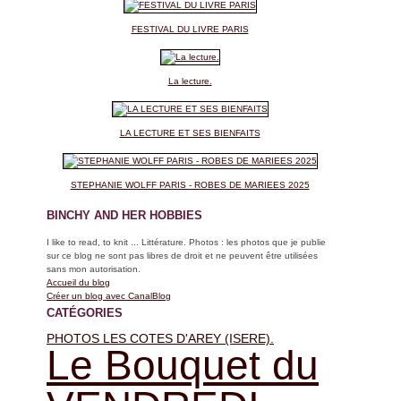
FESTIVAL DU LIVRE PARIS
La lecture.
LA LECTURE ET SES BIENFAITS
STEPHANIE WOLFF PARIS - ROBES DE MARIEES 2025
BINCHY AND HER HOBBIES
I like to read, to knit ... Littérature. Photos : les photos que je publie
sur ce blog ne sont pas libres de droit et ne peuvent être utilisées
sans mon autorisation.
Accueil du blog
Créer un blog avec CanalBlog
CATÉGORIES
PHOTOS LES COTES D'AREY (ISERE).
Le Bouquet du