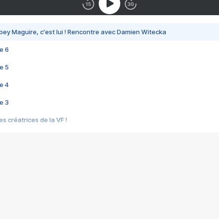
bey Maguire, c'est lui ! Rencontre avec Damien Witecka
e 6
e 5
e 4
e 3
s créatrices de la VF !
e 2
e 1
e Mektoub My Love arrive enfin ! Rencontre avec Shaïn Boumedine et Sal
i : après Toni en famille
elle réalise le bouleversant Dites lui que je l'aime