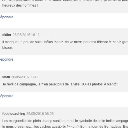
heureux des hommes !
épondre
didier
26/05/2016 16:11
Il manque un peu de soleil hélas !<br /> <br /> merci pour ma fête<br /> <br /> gro
bisous
épondre
Nath
26/05/2016 08:45
Je rêve de campagne, je n'en peux plus de la ville. JOlies photos. A bientôt.
épondre
food coaching
26/05/2016 08:03
Les marguerites de plein champ sont pour moi le symbole de cette belle campa
tu nous présentes.... les vaches aussi.<br /> <br /> Bonne journée Bernadette. Bi