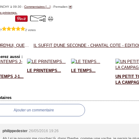
BINCHY à 09:30 -
Commentaires [
…
]
- Permalien [
#
]
s printemps.
 ?
2 votes
AUJOURD'HUI, QUELQUES CLICHES...
erez aussi :
LE PRINTEMPS...
LE TEMPS...
EMPS J-1...
UN PETIT T
LA CAMPAGN
aires
Ajouter un commentaire
philippedester
26/05/2016 19:26
Ah ! si je pouvais me coucher là, dans l'herbe, comme une vache, je serais le plu