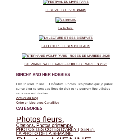
FESTIVAL DU LIVRE PARIS
La lecture.
LA LECTURE ET SES BIENFAITS
STEPHANIE WOLFF PARIS - ROBES DE MARIEES 2025
BINCHY AND HER HOBBIES
I like to read, to knit ... Littérature. Photos : les photos que je publie
sur ce blog ne sont pas libres de droit et ne peuvent être utilisées
sans mon autorisation.
Accueil du blog
Créer un blog avec CanalBlog
CATÉGORIES
Photos fleurs.
Citations. Photos printemps.
PHOTOS LES COTES D'AREY (ISERE).
LA PHOTO DE LA SEMAINE.