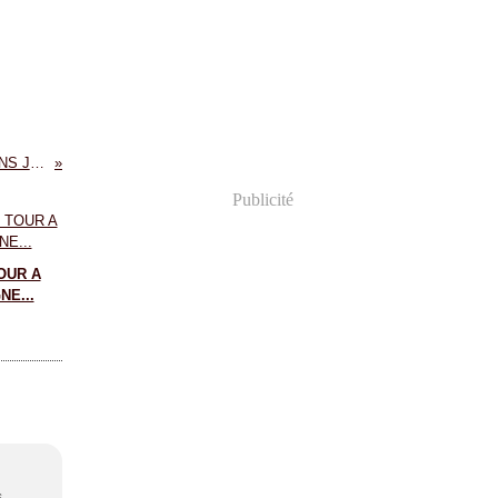
IL SUFFIT D'UNE SECONDE - CHANTAL COTE - EDITIONS JCL CANADA & SELECTION FRANCE LOISIRS.
Publicité
OUR A
E...
s