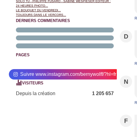
SOLO TU - PHILIPPE FUSARO - SABINE WESPIESER EDITEUR :
24 HEURES PHOTO...
LE BOUQUET DU VENDREDI...
TOUJOURS DANS LE VERCORS...
R
DERNIERS COMMENTAIRES
D
PAGES
R
Suivre www.instagram.com/bernywolff/?hl=fr
N
VISITEURS
Depuis la création
1 205 657
R
F