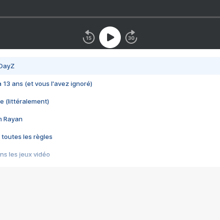
 DayZ
 a 13 ans (et vous l'avez ignoré)
e (littéralement)
im Rayan
 toutes les règles
s les jeux vidéo
us choquant de Rockstar ? - Le scandale BULLY
e plus moche de Steam
du RÊVE tourne au CAUCHEMAR