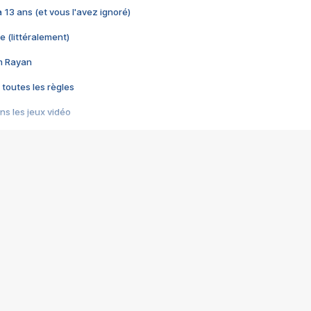
 a 13 ans (et vous l'avez ignoré)
e (littéralement)
im Rayan
 toutes les règles
s les jeux vidéo
us choquant de Rockstar ? - Le scandale BULLY
e plus moche de Steam
du RÊVE tourne au CAUCHEMAR
pendant 8 heures
it… à tort
umiliés par un jeu vidéo
ire - Final Fantasy 8