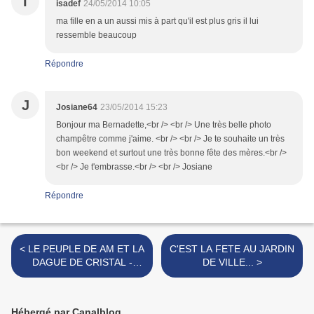
I
isadef
24/05/2014 10:05
ma fille en a un aussi mis à part qu'il est plus gris il lui
ressemble beaucoup
Répondre
J
Josiane64
23/05/2014 15:23
Bonjour ma Bernadette,<br /> <br /> Une très belle photo
champêtre comme j'aime. <br /> <br /> Je te souhaite un très
bon weekend et surtout une très bonne fête des mères.<br />
<br /> Je t'embrasse.<br /> <br /> Josiane
Répondre
< LE PEUPLE DE AM ET LA
C'EST LA FETE AU JARDIN
DAGUE DE CRISTAL -
DE VILLE... >
CLAIRE GILBERT.
Hébergé par Canalblog