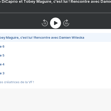
 DiCaprio et Tobey Maguire, c'est lui ! Rencontre avec Dam
bey Maguire, c'est lui ! Rencontre avec Damien Witecka
e 6
e 5
e 4
e 3
s créatrices de la VF !
e 2
e 1
e Mektoub My Love arrive enfin ! Rencontre avec Shaïn Boumedine et Sal