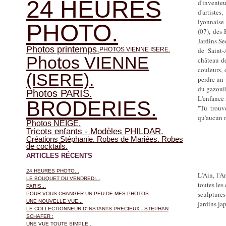
24 HEURES
d'inventeu
d'artistes
lyonnaise
PHOTO.
(07), des
Jardins Se
Photos printemps.
PHOTOS VIENNE ISERE.
de Saint-
Photos VIENNE
château d
couleurs, 
(ISERE).
perdre un 
du gazouil
Photos PARIS.
L'enfance n
BRODERIES.
"Tu trouve
qu'aucun m
Photos NEIGE.
Tricots enfants - Modèles PHILDAR.
Créations Stéphanie. Robes de Mariées. Robes
de cocktails.
ARTICLES RÉCENTS
24 HEURES PHOTO...
L'Ain, l'A
LE BOUQUET DU VENDREDI...
toutes les
PARIS...
sculptures
POUR VOUS CHANGER UN PEU DE MES PHOTOS...
UNE NOUVELLE VUE...
jardins ja
LE COLLECTIONNEUR D'INSTANTS PRECIEUX - STEPHAN
SCHAFER :
UNE VUE TOUTE SIMPLE...