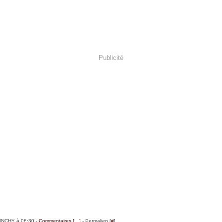
Publicité
BINCHY à 08:30 -
Commentaires [
…
]
- Permalien [
#
]