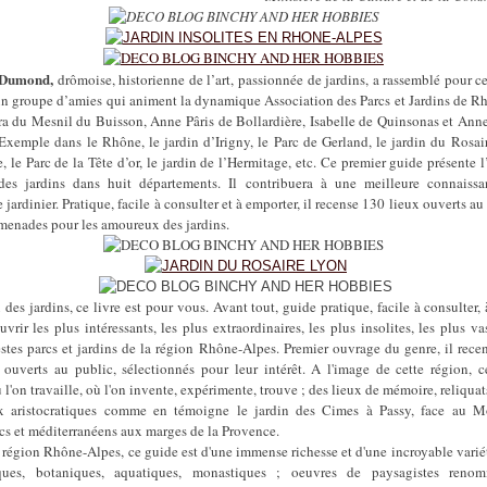
 Dumond,
drômoise, historienne de l’art, passionnée de jardins, a rassemblé pour c
un groupe d’amies qui animent la dynamique Association des Parcs et Jardins de R
ra du Mesnil du Buisson, Anne Pâris de Bollardière, Isabelle de Quinsonas et An
Exemple dans le Rhône, le jardin d’Irigny, le Parc de Gerland, le jardin du Rosair
 le Parc de la Tête d’or, le jardin de l’Hermitage, etc. Ce premier guide présente 
 des jardins dans huit départements. Il contribuera à une meilleure connaiss
 jardinier. Pratique, facile à consulter et à emporter, il recense 130 lieux ouverts au
menades pour les amoureux des jardins.
es jardins, ce livre est pour vous. Avant tout, guide pratique, facile à consulter,
vrir les plus intéressants, les plus extraordinaires, les plus insolites, les plus va
tes parcs et jardins de la région Rhône-Alpes. Premier ouvrage du genre, il rece
 ouverts au public, sélectionnés pour leur intérêt. A l'image de cette région, c
 l'on travaille, où l'on invente, expérimente, trouve ; des lieux de mémoire, reliquat
 aristocratiques comme en témoigne le jardin des Cimes à Passy, face au M
ecs et méditerranéens aux marges de la Provence.
égion Rhône-Alpes, ce guide est d'une immense richesse et d'une incroyable variét
ques, botaniques, aquatiques, monastiques ; oeuvres de paysagistes renom