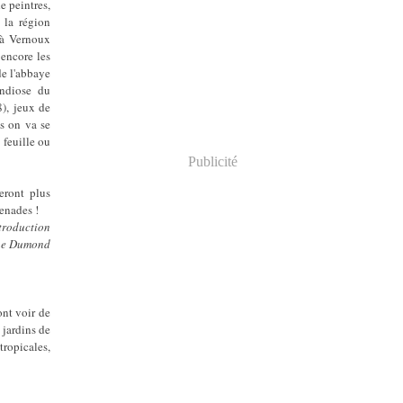
e peintres,
e la région
 à Vernoux
encore les
de l'abbaye
andiose du
), jeux de
ls on va se
 feuille ou
Publicité
neront plus
enades !
troduction
ne Dumond
ont voir de
 jardins de
tropicales,