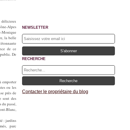
e délicieux
hône-Alpes
NEWSLETTER
ne-Monique
e, la belle
l’étonnante
ance de ce
 public. De
RECHERCHE
 à emporter
stes ou les
Contacter le propriétaire du blog
nse près de
e sont des
s du passé,
ont-Blanc,
é : jardins
més, parc