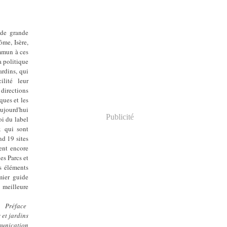
 de grande
ôme, Isère,
ommun à ces
a politique
ardins, qui
lité leur
directions
ques et les
aujourd'hui
Publicité
oi du label
x qui sont
d 19 sites
ment encore
es Parcs et
s éléments
mier guide
 meilleure
Préface
 et jardins
munication