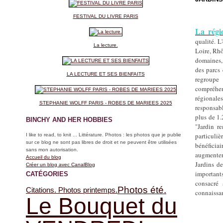
FESTIVAL DU LIVRE PARIS
La rég
qualité. L
La lecture.
Loire, Rhô
domaines, 
des parcs 
LA LECTURE ET SES BIENFAITS
regroupe 
compréhen
régionales
STEPHANIE WOLFF PARIS - ROBES DE MARIEES 2025
responsabl
plus de 1.
BINCHY AND HER HOBBIES
"Jardin r
particuliè
I like to read, to knit ... Littérature. Photos : les photos que je publie
sur ce blog ne sont pas libres de droit et ne peuvent être utilisées
bénéficiai
sans mon autorisation.
augmenter.
Accueil du blog
Jardins d
Créer un blog avec CanalBlog
important
CATÉGORIES
consacré 
Photos été.
Citations. Photos printemps.
connaissan
Le Bouquet du