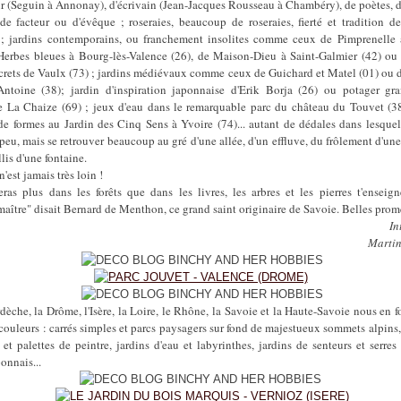
r (Seguin à Annonay), d'écrivain (Jean-Jacques Rousseau à Chambéry), de poètes, d
, de facteur ou d'évêque ; roseraies, beaucoup de roseraies, fierté et tradition d
 ; jardins contemporains, ou franchement insolites comme ceux de Pimprenelle
 Herbes bleues à Bourg-lès-Valence (26), de Maison-Dieu à Saint-Galmier (42) ou 
crets de Vaulx (73) ; jardins médiévaux comme ceux de Guichard et Matel (01) ou 
Antoine (38); jardin d'inspiration japonnaise d'Erik Borja (26) ou potager gr
e La Chaize (69) ; jeux d'eau dans le remarquable parc du château du Touvet (38
de formes au Jardin des Cinq Sens à Yvoire (74)... autant de dédales dans lesque
peu, mais se retrouver beaucoup au gré d'une allée, d'un effluve, du frôlement d'une
lis d'une fontaine.
'est jamais très loin !
ras plus dans les forêts que dans les livres, les arbres et les pierres t'enseig
aître" disait Bernard de Menthon, ce grand saint originaire de Savoie. Belles prom
In
Marti
rdèche, la Drôme, l'Isère, la Loire, le Rhône, la Savoie et la Haute-Savoie nous en f
 couleurs : carrés simples et parcs paysagers sur fond de majestueux sommets alpins,
 et palettes de peintre, jardins d'eau et labyrinthes, jardins de senteurs et serres 
ponnais...