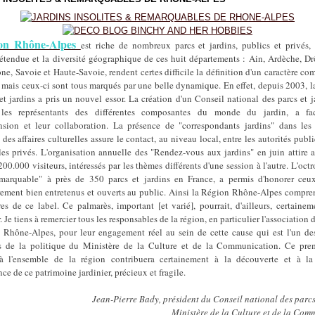
ion Rhône-Alpes
est riche de nombreux parcs et jardins, publics et privés,
'étendue et la diversité géographique de ces huit départements : Ain, Ardèche, Dr
ne, Savoie et Haute-Savoie, rendent certes difficile la définition d'un caractère c
mais ceux-ci sont tous marqués par une belle dynamique. En effet, depuis 2003, l
et jardins a pris un nouvel essor. La création d'un Conseil national des parcs et j
les représentants des différentes composantes du monde du jardin, a faci
sion et leur collaboration. La présence de "correspondants jardins" dans les 
 des affaires culturelles assure le contact, au niveau local, entre les autorités publi
es privés. L'organisation annuelle des "Rendez-vous aux jardins" en juin attire 
200.000 visiteurs, intéressés par les thèmes différents d'une session à l'autre. L'octr
emarquable" à près de 350 parcs et jardins en France, a permis d'honorer ceu
rement bien entretenus et ouverts au public. Ainsi la Région Rhône-Alpes compren
res de ce label. Ce palmarès, important [et varié], pourrait, d'ailleurs, certaine
 Je tiens à remercier tous les responsables de la région, en particulier l'association d
e Rhône-Alpes, pour leur engagement réel au sein de cette cause qui est l'un de
s de la politique du Ministère de la Culture et de la Communication. Ce pre
à l'ensemble de la région contribuera certainement à la découverte et à la
ce de ce patrimoine jardinier, précieux et fragile.
Jean-Pierre Bady, président du Conseil national des parcs
Ministère de la Culture et de la Com