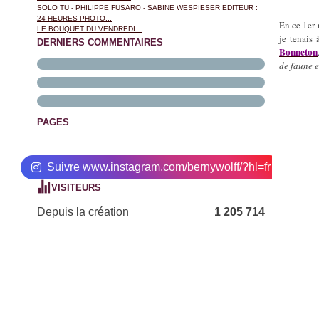
SOLO TU - PHILIPPE FUSARO - SABINE WESPIESER EDITEUR :
24 HEURES PHOTO...
En ce 1er 
LE BOUQUET DU VENDREDI...
je tenais
DERNIERS COMMENTAIRES
Bonneton
de faune e
PAGES
Suivre www.instagram.com/bernywolff/?hl=fr
VISITEURS
Depuis la création
1 205 714