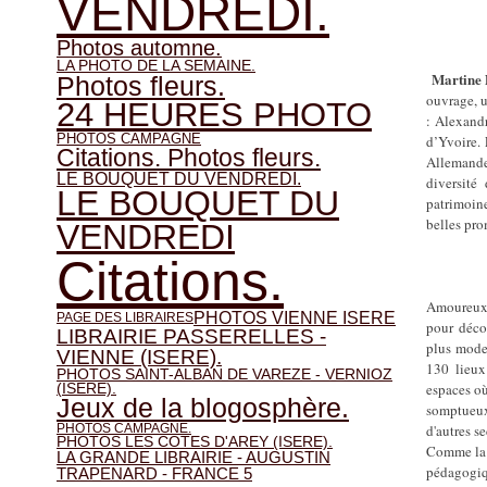
VENDREDI.
Photos automne.
LA PHOTO DE LA SEMAINE.
Martine
Photos fleurs.
ouvrage, 
24 HEURES PHOTO
: Alexand
PHOTOS CAMPAGNE
d’Yvoire. 
Citations. Photos fleurs.
Allemande,
LE BOUQUET DU VENDREDI.
diversité
LE BOUQUET DU
patrimoine
belles pro
VENDREDI
Citations.
Amoureux d
PHOTOS VIENNE ISERE
PAGE DES LIBRAIRES
pour décou
LIBRAIRIE PASSERELLES -
plus modes
VIENNE (ISERE).
130 lieux
PHOTOS SAINT-ALBAN DE VAREZE - VERNIOZ
espaces où
(ISERE).
Jeux de la blogosphère.
somptueux
PHOTOS CAMPAGNE.
d'autres s
PHOTOS LES COTES D'AREY (ISERE).
Comme la r
LA GRANDE LIBRAIRIE - AUGUSTIN
pédagogi
TRAPENARD - FRANCE 5