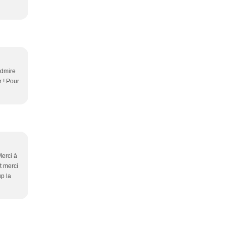
admire
r ! Pour
Merci à
Et merci
p la