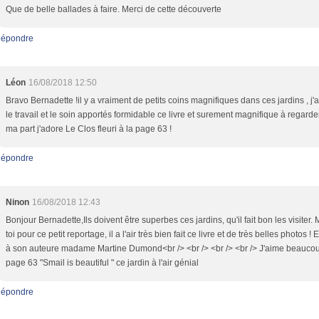
Que de belle ballades à faire. Merci de cette découverte
épondre
Léon
16/08/2018 12:50
Bravo Bernadette !il y a vraiment de petits coins magnifiques dans ces jardins , j'
le travail et le soin apportés formidable ce livre et surement magnifique à regarde
ma part j'adore Le Clos fleuri à la page 63 !
épondre
Ninon
16/08/2018 12:43
Bonjour Bernadette,Ils doivent être superbes ces jardins, qu'il fait bon les visiter. 
toi pour ce petit reportage, il a l'air très bien fait ce livre et de très belles photos ! 
à son auteure madame Martine Dumond<br /> <br /> <br /> <br /> J'aime beaucou
page 63 "Smail is beautiful " ce jardin à l'air génial
épondre