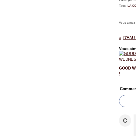
Tags:
LA CO
Vous aimez
Vous aim
GOOD W
!
Comment
C