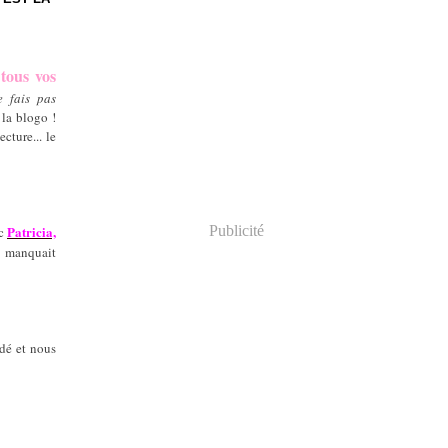
tous vos
e fais pas
 la blogo !
cture... le
Patricia,
Publicité
ec
l manquait
dé et nous