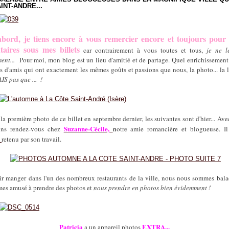
INT-ANDRE...
abord, je tiens encore à vous remercier encore et toujours pour 
aires sous mes billets
car contrairement à vous toutes et tous,
je ne l
ent...
Pour moi, mon blog est un lieu d'amitié et de partage. Quel enrichissement
 d'amis qui ont exactement les mêmes goûts et passions que nous, la photo... la le
S pas que ... !
is la première photo de ce billet en septembre dernier, les suivantes sont d'hier... Av
Suzanne-Cécile,
ons rendez-vous chez
n
otre amie romancière et blogueuse. I
e
retenu par son travail.
ir manger dans l'un des nombreux restaurants de la ville, nous nous sommes bala
es amusé à prendre des photos et
nous prendre en photos bien évidemment !
Patricia
EXTRA...
a un appareil photos