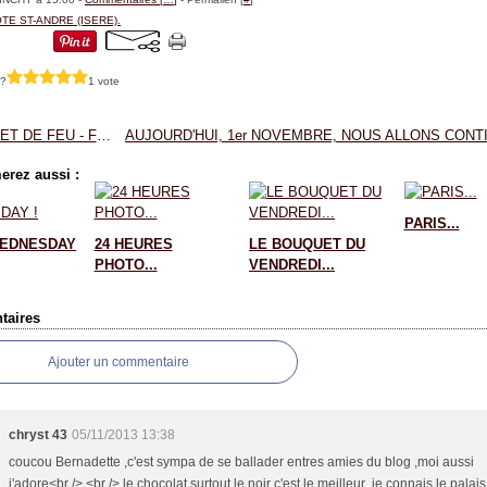
TE ST-ANDRE (ISERE).
 ?
1 vote
D'EAU ET DE FEU - FRANCOISE BOURDIN.
erez aussi :
PARIS...
EDNESDAY
24 HEURES
LE BOUQUET DU
PHOTO...
VENDREDI...
aires
Ajouter un commentaire
chryst 43
05/11/2013 13:38
coucou Bernadette ,c'est sympa de se ballader entres amies du blog ,moi aussi
j'adore<br /> <br /> le chocolat surtout le noir c'est le meilleur ,je connais le palai