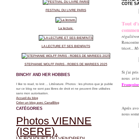
COTE SA
FESTIVAL DU LIVRE PARIS
Tout d'
La lecture.
comment
régulièrem
Rencontres
LA LECTURE ET SES BIENFAITS
tricot...
MAI
STEPHANIE WOLFF PARIS - ROBES DE MARIEES 2025
Si j'ai pr
BINCHY AND HER HOBBIES
nous avi
François
I like to read, to knit ... Littérature. Photos : les photos que je publie
sur ce blog ne sont pas libres de droit et ne peuvent être utilisées
sans mon autorisation.
Accueil du blog
Créer un blog avec CanalBlog
Après avo
CATÉGORIES
nous somm
Photos VIENNE
(ISERE).
LE BOUQUET DU VENDREDI.