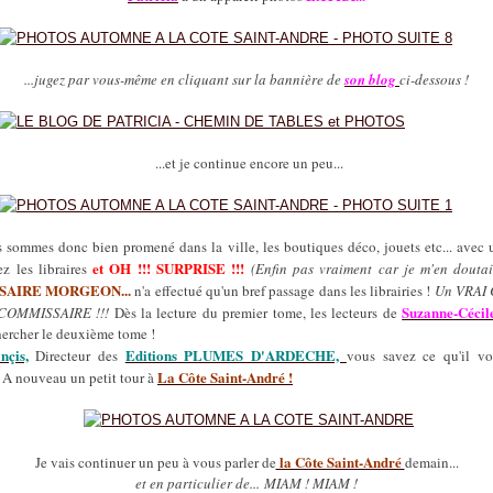
...jugez par vous-même en cliquant sur la bannière de
son blog
ci-dessous !
...et je continue encore un peu...
 sommes donc bien promené dans la ville, les boutiques déco, jouets etc... avec 
et OH !!! SURPRISE
!!!
ez les libraires
(Enfin pas vraiment car je m'en doutais 
AIRE MORGEON...
n'a effectué qu'un bref passage dans les librairies !
Un VRAI
Suzanne-Cécil
 COMMISSAIRE !!!
Dès la lecture du premier tome, les lecteurs de
hercher le deuxième tome !
nçis,
Editions PLUMES D'ARDECHE,
Directeur des
vous savez ce qu'il vo
La Côte Saint-André !
.. A nouveau un petit tour à
la Côte Saint-André
Je vais continuer un peu à vous parler de
demain...
et en particulier de... MIAM ! MIAM !