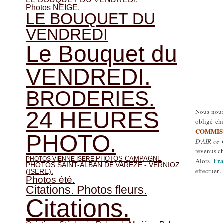
Photos NEIGE.
LE BOUQUET DU
VENDREDI
Le Bouquet du
VENDREDI.
BRODERIES.
24 HEURES
Nous nous
obligé ch
COMMISS
PHOTO.
D'AIR ce
revenus c
PHOTOS CAMPAGNE
PHOTOS VIENNE ISERE.
Fra
Alors
PHOTOS SAINT-ALBAN DE VAREZE - VERNIOZ
effectuer.
(ISERE).
Photos été.
Citations. Photos fleurs.
Citations.