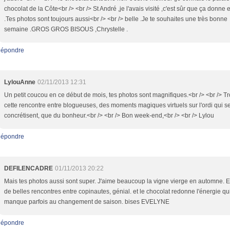
chocolat de la Côte<br /> <br /> St André ,je l'avais visité ,c'est sûr que ça donne 
.Tes photos sont toujours aussi<br /> <br /> belle .Je te souhaites une très bonne
semaine .GROS GROS BISOUS ,Chrystelle .
épondre
LylouAnne
02/11/2013 12:31
Un petit coucou en ce début de mois, tes photos sont magnifiques.<br /> <br /> T
cette rencontre entre blogueuses, des moments magiques virtuels sur l'ordi qui s
concrétisent, que du bonheur.<br /> <br /> Bon week-end,<br /> <br /> Lylou
épondre
DEFILENCADRE
01/11/2013 20:22
Mais tes photos aussi sont super. J'aime beaucoup la vigne vierge en automne. 
de belles rencontres entre copinautes, génial. et le chocolat redonne l'énergie qu
manque parfois au changement de saison. bises EVELYNE
épondre