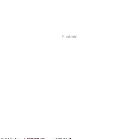
Publicité
BINCHY à 15:00 -
Commentaires [
…
]
- Permalien [
#
]