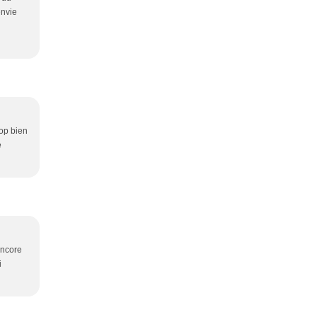
envie
rop bien
e
Encore
i