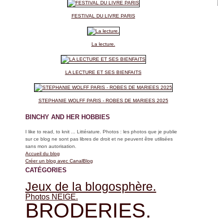
FESTIVAL DU LIVRE PARIS
La lecture.
LA LECTURE ET SES BIENFAITS
STEPHANIE WOLFF PARIS - ROBES DE MARIEES 2025
BINCHY AND HER HOBBIES
I like to read, to knit ... Littérature. Photos : les photos que je publie
sur ce blog ne sont pas libres de droit et ne peuvent être utilisées
sans mon autorisation.
Accueil du blog
Créer un blog avec CanalBlog
CATÉGORIES
Jeux de la blogosphère.
Photos NEIGE.
BRODERIES.