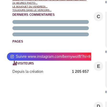
R
24 HEURES PHOTO...
LE BOUQUET DU VENDREDI...
TOUJOURS DANS LE VERCORS...
DERNIERS COMMENTAIRES
C
PAGES
R
Suivre www.instagram.com/bernywolff/?hl=fr
VISITEURS
E
Depuis la création
1 205 657
R
D