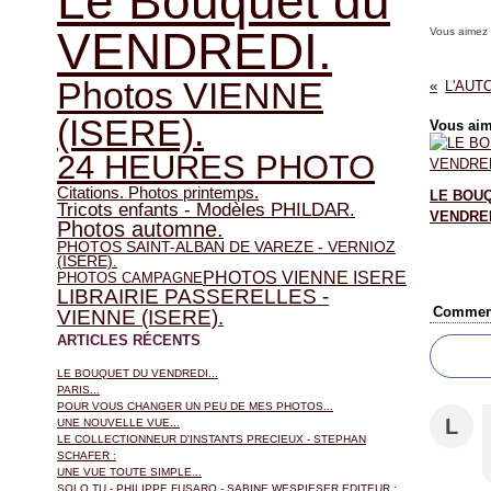
Le Bouquet du
VENDREDI.
Vous aimez
Photos VIENNE
(ISERE).
Vous aim
24 HEURES PHOTO
Citations. Photos printemps.
LE BOU
Tricots enfants - Modèles PHILDAR.
VENDRED
Photos automne.
PHOTOS SAINT-ALBAN DE VAREZE - VERNIOZ
(ISERE).
PHOTOS VIENNE ISERE
PHOTOS CAMPAGNE
LIBRAIRIE PASSERELLES -
Comment
VIENNE (ISERE).
ARTICLES RÉCENTS
LE BOUQUET DU VENDREDI...
PARIS...
POUR VOUS CHANGER UN PEU DE MES PHOTOS...
L
UNE NOUVELLE VUE...
LE COLLECTIONNEUR D'INSTANTS PRECIEUX - STEPHAN
SCHAFER :
UNE VUE TOUTE SIMPLE...
SOLO TU - PHILIPPE FUSARO - SABINE WESPIESER EDITEUR :