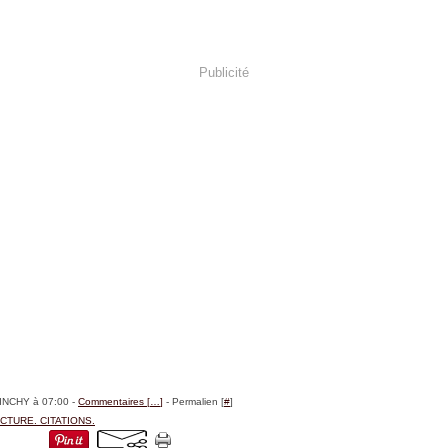
Publicité
BINCHY à 07:00 -
Commentaires [
…
]
- Permalien [
#
]
CTURE. CITATIONS.