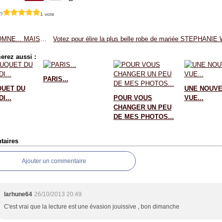
 ?
1 vote
L'AUTOMNE... MAIS ENSUITE ?
erez aussi :
PARIS...
QUET DU
UNE NOUVE
I...
POUR VOUS
VUE...
CHANGER UN PEU
DE MES PHOTOS...
aires
Ajouter un commentaire
larhune64
26/10/2013 20:49
C'est vrai que la lecture est une évasion jouissive , bon dimanche