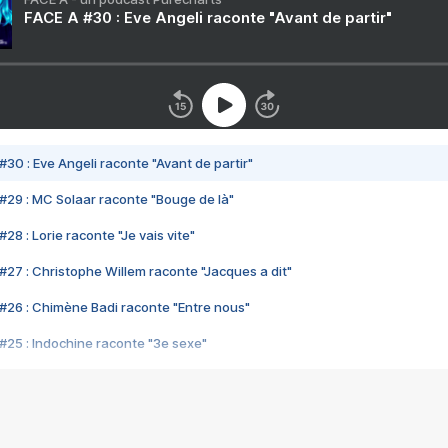
FACE A #30 : Eve Angeli raconte "Avant de partir"
#30 : Eve Angeli raconte "Avant de partir"
#29 : MC Solaar raconte "Bouge de là"
28 : Lorie raconte "Je vais vite"
#27 : Christophe Willem raconte "Jacques a dit"
#26 : Chimène Badi raconte "Entre nous"
#25 : Indochine raconte "3e sexe"
#24 : Zaho raconte "C'est chelou"
#23 : Patrick Bruel raconte "Au café des délices"