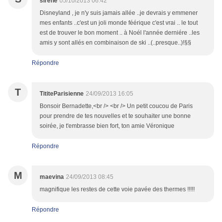
sirene
05/10/2013 06:42
Disneyland , je n'y suis jamais allée ..je devrais y emmener
mes enfants ..c'est un joli monde féérique c'est vrai .. le tout
est de trouver le bon moment .. à Noél l'année derniére ..les
amis y sont allés en combinaison de ski ..(..presque..)!§§
Répondre
T
TititeParisienne
24/09/2013 16:05
Bonsoir Bernadette,<br /> <br /> Un petit coucou de Paris
pour prendre de tes nouvelles et te souhaiter une bonne
soirée, je t'embrasse bien fort, ton amie Véronique
Répondre
M
maevina
24/09/2013 08:45
magnifique les restes de cette voie pavée des thermes !!!!!
Répondre