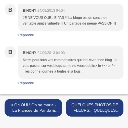
B
BINCHY
24/09/2013 04:04
JE NE VOUS OUBLIE PAS !!! La blogo est un cercle de
véritable amitié virtuelle !!! Un partage de même PASSION !!!
Répondre
B
BINCHY
24/09/2013 04:03
Merci pour tous vos commentaires qui font vivre mon blog. Je
vais passer sur vos blogs car je ne vous oublie.<br /> <br />
Très bonne journée à toutes et à tous.
Répondre
< Oh OUI ! On se marie -
QUELQUES PHOTOS DE
La Fiancée du Panda &
FLEURS... QUELQUES
Weddingland - Maëlis
CITATIONS... >
Jamin Bizet - Anne Sophie
Michat.