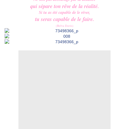
qui sépare ton rêve de la réalité.
Si tu as été capable de le rêver,
tu seras capable de le faire.
(Belva Davis)