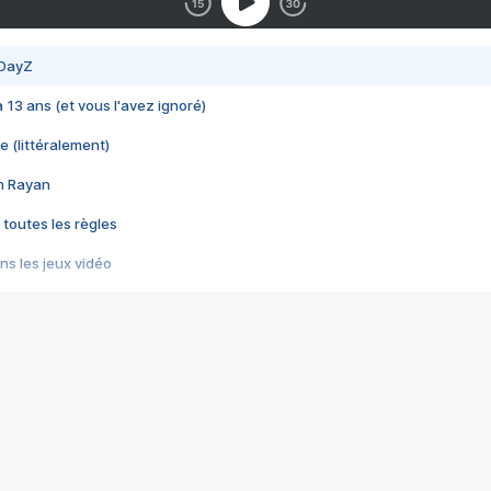
 DayZ
 a 13 ans (et vous l'avez ignoré)
e (littéralement)
im Rayan
 toutes les règles
s les jeux vidéo
us choquant de Rockstar ? - Le scandale BULLY
e plus moche de Steam
du RÊVE tourne au CAUCHEMAR
pendant 8 heures
it… à tort