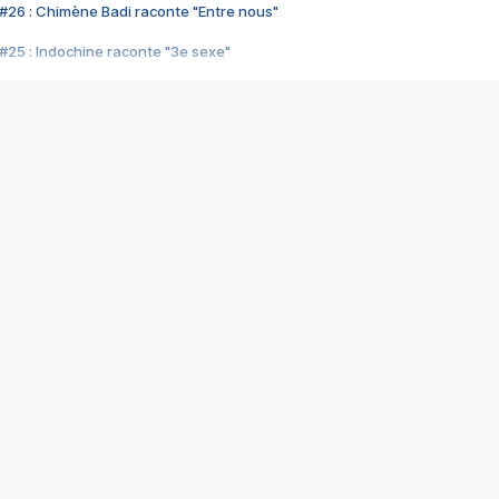
#26 : Chimène Badi raconte "Entre nous"
#25 : Indochine raconte "3e sexe"
#24 : Zaho raconte "C'est chelou"
#23 : Patrick Bruel raconte "Au café des délices"
#22 : Kyo raconte "Le chemin"
#21 : Nolwenn Leroy raconte "Cassé"
#20 : Patrick Hernandez raconte "Born to be alive"
#19 : Lorie raconte "Près de moi"
#18 : Michael Jones raconte "A nos actes manqués" (avec Jean-Jacque
#17 : Khaled raconte "Aïcha"
#16 : Corneille raconte "Parce qu'on vient de loin"
#15 : Indochine raconte "L'aventurier"
14 : Lorie raconte "Sur un air latino"