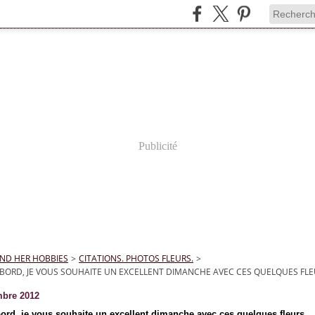
Publicité
ND HER HOBBIES
>
CITATIONS. PHOTOS FLEURS.
>
BORD, JE VOUS SOUHAITE UN EXCELLENT DIMANCHE AVEC CES QUELQUES FLEU
bre 2012
bord, je vous souhaite un excellent dimanche avec ces quelques fleurs...