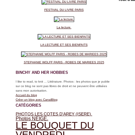
FESTIVAL DU LIVRE PARIS
La lecture.
LA LECTURE ET SES BIENFAITS
STEPHANIE WOLFF PARIS - ROBES DE MARIEES 2025
BINCHY AND HER HOBBIES
I like to read, to knit ... Littérature. Photos : les photos que je publie
sur ce blog ne sont pas libres de droit et ne peuvent être utilisées
sans mon autorisation.
Accueil du blog
Créer un blog avec CanalBlog
CATÉGORIES
PHOTOS LES COTES D'AREY (ISERE).
Photos NEIGE.
LE BOUQUET DU
VENDREDI