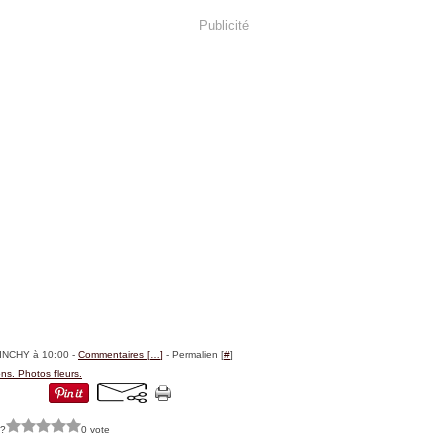
Publicité
BINCHY à 10:00 -
Commentaires [
…
]
- Permalien [
#
]
ons. Photos fleurs.
 ?
0 vote