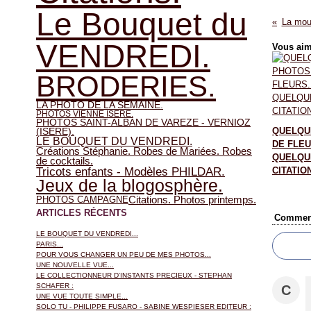
Le Bouquet du
La moue
VENDREDI.
Vous aim
BRODERIES.
LA PHOTO DE LA SEMAINE.
PHOTOS VIENNE ISERE.
PHOTOS SAINT-ALBAN DE VAREZE - VERNIOZ
QUELQU
(ISERE).
LE BOUQUET DU VENDREDI.
DE FLEU
Créations Stéphanie. Robes de Mariées. Robes
QUELQU
de cocktails.
Tricots enfants - Modèles PHILDAR.
CITATION
Jeux de la blogosphère.
Citations. Photos printemps.
PHOTOS CAMPAGNE
ARTICLES RÉCENTS
Comment
LE BOUQUET DU VENDREDI...
PARIS...
POUR VOUS CHANGER UN PEU DE MES PHOTOS...
UNE NOUVELLE VUE...
LE COLLECTIONNEUR D'INSTANTS PRECIEUX - STEPHAN
SCHAFER :
C
UNE VUE TOUTE SIMPLE...
SOLO TU - PHILIPPE FUSARO - SABINE WESPIESER EDITEUR :