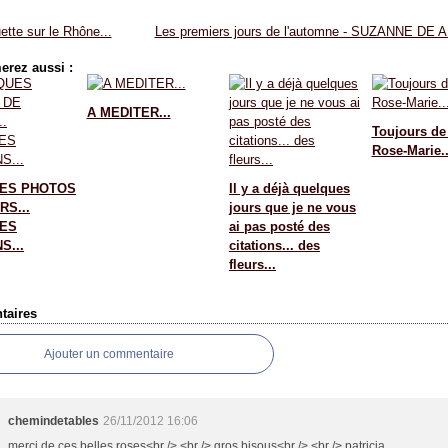
tte sur le Rhône...
Les premiers jours de l'automne - SUZANNE DE 
erez aussi :
A MEDITER...
Toujours de
Rose-Marie..
ES PHOTOS
Il y a déjà quelques
RS...
jours que je ne vous
ES
ai pas posté des
S...
citations... des
fleurs...
aires
Ajouter un commentaire
chemindetables
26/11/2012 16:06
merci de ces belles roses<br /> <br /> gros bisous<br /> <br /> patricia