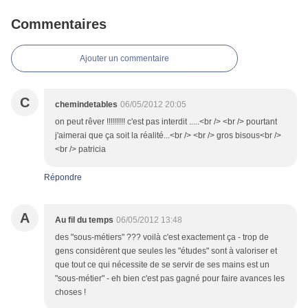
Commentaires
Ajouter un commentaire
C
chemindetables
06/05/2012 20:05
on peut rêver !!!!!!!!! c'est pas interdit .....<br /> <br /> pourtant
j'aimerai que ça soit la réalité...<br /> <br /> gros bisous<br />
<br /> patricia
Répondre
A
Au fil du temps
06/05/2012 13:48
des "sous-métiers" ??? voilà c'est exactement ça - trop de
gens considèrent que seules les "études" sont à valoriser et
que tout ce qui nécessite de se servir de ses mains est un
"sous-métier" - eh bien c'est pas gagné pour faire avances les
choses !