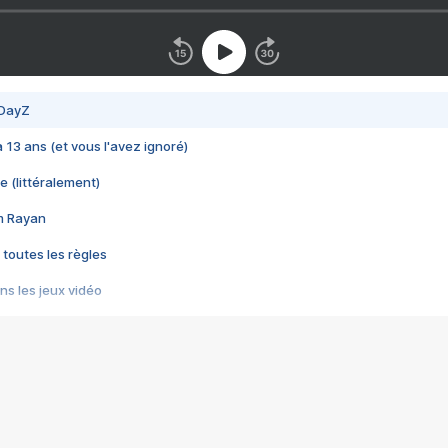
 DayZ
 a 13 ans (et vous l'avez ignoré)
e (littéralement)
im Rayan
 toutes les règles
s les jeux vidéo
us choquant de Rockstar ? - Le scandale BULLY
e plus moche de Steam
du RÊVE tourne au CAUCHEMAR
pendant 8 heures