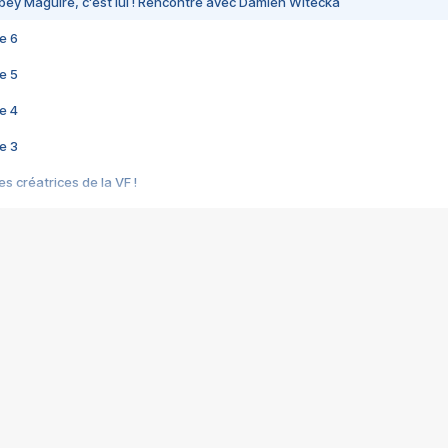
bey Maguire, c'est lui ! Rencontre avec Damien Witecka
e 6
e 5
e 4
e 3
s créatrices de la VF !
e 2
e 1
e Mektoub My Love arrive enfin ! Rencontre avec Shaïn Boumedine et Sal
i : après Toni en famille
elle réalise le bouleversant Dites lui que je l'aime
ais ! Rencontre autour de Vie privée de Rebecca Zlotowski
 de Marguerite, Grave... Rencontre avec Ella Rumpf