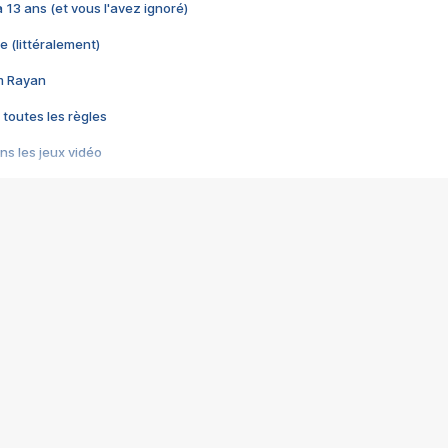
 a 13 ans (et vous l'avez ignoré)
e (littéralement)
im Rayan
 toutes les règles
s les jeux vidéo
us choquant de Rockstar ? - Le scandale BULLY
e plus moche de Steam
du RÊVE tourne au CAUCHEMAR
pendant 8 heures
it… à tort
umiliés par un jeu vidéo
ire - Final Fantasy 8
ti un empire - Age of Empires