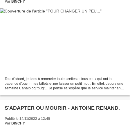
Par
BINCHY
Tout d'abord, je tiens à remercier toutes celles et tous ceux qui ont la
patience d'ouvrir mes billets et me laisser un petit mot... En effet, depuis une
semaine Canalblog "bug"... Je pense et j'espère que le service maintenance
va arriver à remédier...
S'ADAPTER OU MOURIR - ANTOINE RENAND.
Publié le 14/11/2022 à 12:45
Par
BINCHY