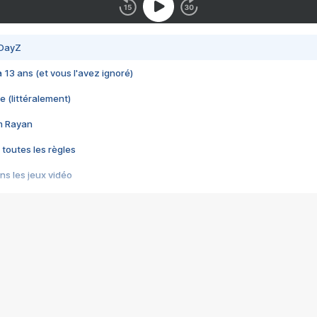
 DayZ
 a 13 ans (et vous l'avez ignoré)
e (littéralement)
im Rayan
 toutes les règles
s les jeux vidéo
us choquant de Rockstar ? - Le scandale BULLY
e plus moche de Steam
du RÊVE tourne au CAUCHEMAR
pendant 8 heures
it… à tort