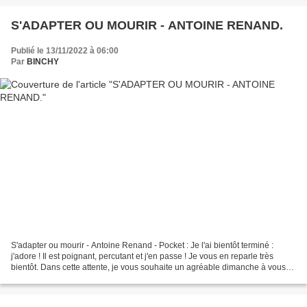
S'ADAPTER OU MOURIR - ANTOINE RENAND.
Publié le 13/11/2022 à 06:00
Par
BINCHY
S'adapter ou mourir - Antoine Renand - Pocket : Je l'ai bientôt terminé :
j'adore ! Il est poignant, percutant et j'en passe ! Je vous en reparle très
bientôt. Dans cette attente, je vous souhaite un agréable dimanche à vous
toutes et à vous tous. Très...