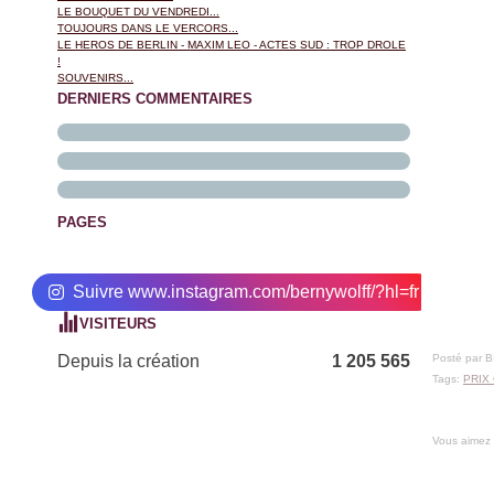
LE BOUQUET DU VENDREDI...
TOUJOURS DANS LE VERCORS...
LE HEROS DE BERLIN - MAXIM LEO - ACTES SUD : TROP DROLE
!
SOUVENIRS...
DERNIERS COMMENTAIRES
PAGES
Suivre www.instagram.com/bernywolff/?hl=fr
VISITEURS
Depuis la création
1 205 565
Posté par 
Tags:
PRIX
Vous aimez