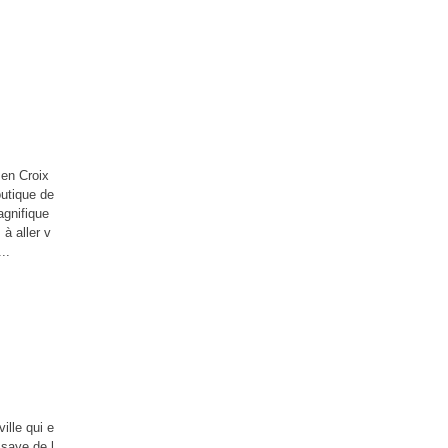
 en Croix
outique de
agnifique
à aller v
..
ille qui e
ssaye de l