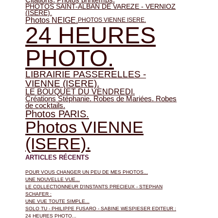
PHOTOS SAINT-ALBAN DE VAREZE - VERNIOZ
(ISERE).
Photos NEIGE.
PHOTOS VIENNE ISERE.
24 HEURES
PHOTO.
LIBRAIRIE PASSERELLES -
VIENNE (ISERE).
LE BOUQUET DU VENDREDI.
Créations Stéphanie. Robes de Mariées. Robes
de cocktails.
Photos PARIS.
Photos VIENNE
(ISERE).
ARTICLES RÉCENTS
POUR VOUS CHANGER UN PEU DE MES PHOTOS...
UNE NOUVELLE VUE...
LE COLLECTIONNEUR D'INSTANTS PRECIEUX - STEPHAN
SCHAFER :
UNE VUE TOUTE SIMPLE...
SOLO TU - PHILIPPE FUSARO - SABINE WESPIESER EDITEUR :
24 HEURES PHOTO...