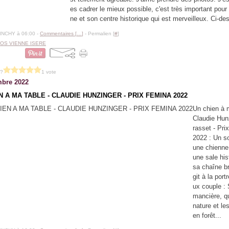
es cadrer le mieux possible, c'est très important pour
ne et son centre historique qui est merveilleux. Ci-des
BINCHY à 06:00 -
Commentaires [
…
]
- Permalien [
#
]
OS VIENNE ISERE
 ?
1 vote
bre 2022
N A MA TABLE - CLAUDIE HUNZINGER - PRIX FEMINA 2022
Un chien à m
Claudie Hun
rasset - Pri
2022 : Un so
une chienne,
une sale his
sa chaîne br
git à la port
ux couple : 
mancière, qu
nature et l
en forêt...