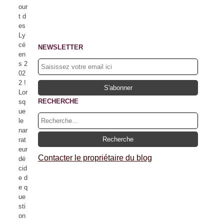
our
t d
es
Ly
cé
NEWSLETTER
en
s 2
02
2 !
Lor
RECHERCHE
sq
ue
le
nar
rat
eur
Contacter le propriétaire du blog
dé
cid
e d
e q
ue
sti
on