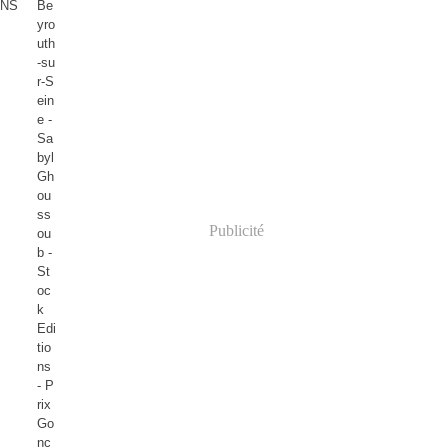
Be
yro
uth
-su
r-S
ein
e -
Sa
byl
Gh
ou
ss
Publicité
ou
b -
St
oc
k
Edi
tio
ns
- P
rix
Go
nc