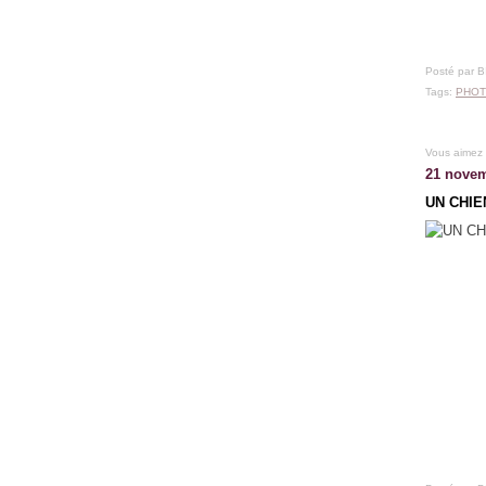
Posté par 
Tags:
PHOT
Vous aimez
21 novem
UN CHIE