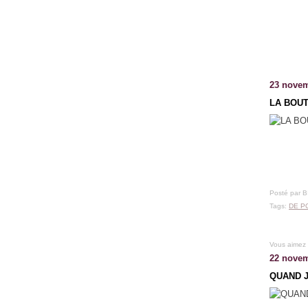
23 novem
LA BOUT
Posté par 
Tags:
DE P
Vous aimez
22 novem
QUAND J