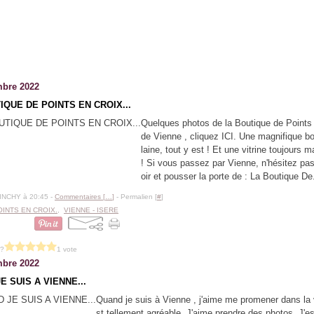
bre 2022
IQUE DE POINTS EN CROIX...
Quelques photos de la Boutique de Points
de Vienne , cliquez ICI. Une magnifique b
laine, tout y est ! Et une vitrine toujours m
! Si vous passez par Vienne, n'hésitez pas 
oir et pousser la porte de : La Boutique De.
BINCHY à 20:45 -
Commentaires [
…
]
- Permalien [
#
]
OINTS EN CROIX.
,
VIENNE - ISERE
 ?
1 vote
bre 2022
E SUIS A VIENNE...
Quand je suis à Vienne , j'aime me promener dans la v
st tellement agréable. J'aime prendre des photos. J'e