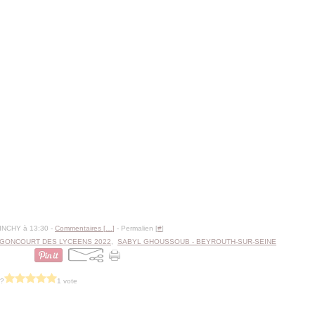
BINCHY à 13:30 -
Commentaires [
…
]
- Permalien [
#
]
 GONCOURT DES LYCEENS 2022
,
SABYL GHOUSSOUB - BEYROUTH-SUR-SEINE
 ?
1 vote