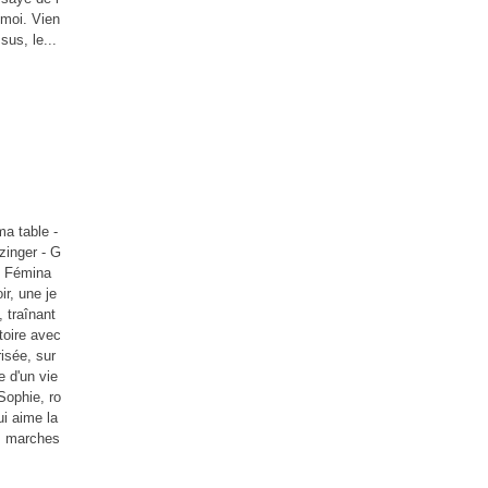
 moi. Vien
sus, le...
a table -
zinger - G
x Fémina
ir, une je
 traînant
toire avec
isée, sur
re d'un vie
Sophie, ro
i aime la
es marches