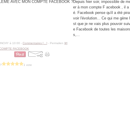
Depuis hier soir, impossible de m
er à mon compte F acebook , il a 
é. Facebook pense qu'il a été pir
voir l'évolution... Ce qui me gène 
st que je ne vais plus pouvoir sui
e Facebook de toutes les maisons
s,...
BINCHY à 10:00 -
Commentaires [
…
]
- Permalien [
#
]
COMPTE FACEBOOK
 ?
1 vote