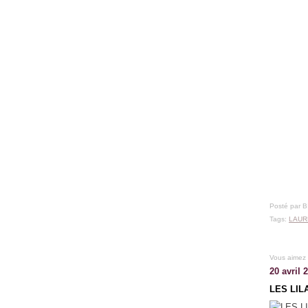
Posté par 
Tags:
LAUR
Vous aimez
20 avril 
LES LILA