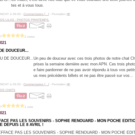
tes et à vous tous.
BINCHY à 06:00 -
Commentaires [
…
]
- Permalien [
#
]
OS LILAS - PHOTOS PRINTEMPS.
 ?
2 votes
2021
DE DOUCEUR...
Un peu de douceur avec ces trois photos de notre chat C
prises la semaine dernière avec mon APN. Ces trois phot
e faire pardonner de ne pas avoir répondu à tous vos peti
us mes précédents billets et ne pas être passé sur vos...
BINCHY à 06:00 -
Commentaires [
…
]
- Permalien [
#
]
OS CHATS
 ?
1 vote
2021
FACE PAS LES SOUVENIRS - SOPHIE RENOUARD - MON POCHE EDITIO
E DEPUIS LE 8 AVRIL !