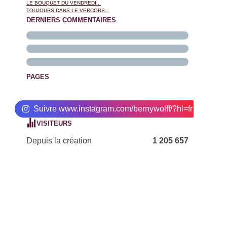
LE BOUQUET DU VENDREDI...
TOUJOURS DANS LE VERCORS...
DERNIERS COMMENTAIRES
PAGES
Suivre www.instagram.com/bernywolff/?hl=fr
VISITEURS
Depuis la création
1 205 657