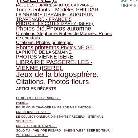
PAGE DES LIBRAIRES
PHOTOS CAMPAGNE.
Tricots enfants - Modèles PHILDAR.
LA GRANDE LIBRAIRIE - AUGUSTIN
TRAPENARD - FRANCE 5
PHOTOS LES COTES D'AREY (ISERE).
Photos automne.
Photos été.
Créations Stéphanie. Robes de Mariées. Robes
de cocktails.
Citations. Photos printemps.
Photos printemps.
Photos NEIGE.
LA PHOTO DE LA SEMAINE.
PHOTOS VIENNE ISERE
LIBRAIRIE PASSERELLES -
VIENNE (ISERE).
Jeux de la blogosphère.
Citations. Photos fleurs.
ARTICLES RÉCENTS
LE BOUQUET DU VENDREDI...
PARIS...
POUR VOUS CHANGER UN PEU DE MES PHOTOS...
UNE NOUVELLE VUE...
LE COLLECTIONNEUR D'INSTANTS PRECIEUX - STEPHAN
SCHAFER :
UNE VUE TOUTE SIMPLE...
SOLO TU - PHILIPPE FUSARO - SABINE WESPIESER EDITEUR :
24 HEURES PHOTO...