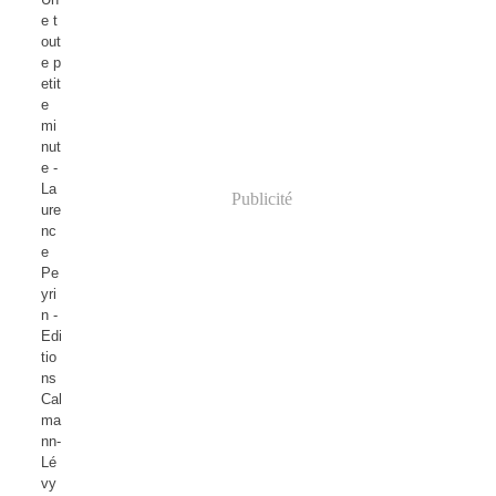
e t
out
e p
etit
e
mi
nut
e -
La
Publicité
ure
nc
e
Pe
yri
n -
Edi
tio
ns
Cal
ma
nn-
Lé
vy