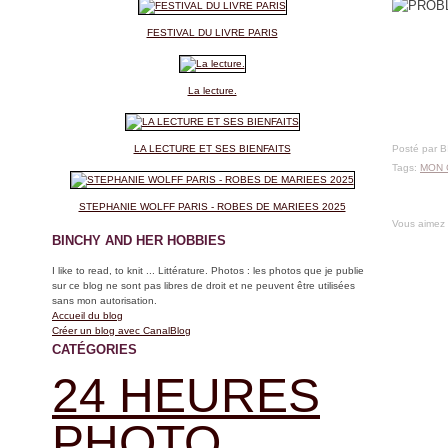
FESTIVAL DU LIVRE PARIS
La lecture.
LA LECTURE ET SES BIENFAITS
Posté par 
Tags:
MON 
STEPHANIE WOLFF PARIS - ROBES DE MARIEES 2025
Vous aimez
BINCHY AND HER HOBBIES
I like to read, to knit ... Littérature. Photos : les photos que je publie
sur ce blog ne sont pas libres de droit et ne peuvent être utilisées
sans mon autorisation.
Accueil du blog
Créer un blog avec CanalBlog
CATÉGORIES
24 HEURES
PHOTO.