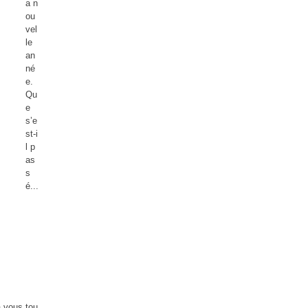
a n
ou
vel
le
an
né
e.
Qu
e
s’e
st-i
l p
as
s
é...
à vous tou