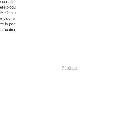
e connect
été bloqu
até. On va
le plus, e
vre la pag
 d'édition
Publicité