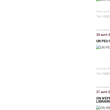
Posté par 
Tags:
PHOT
Vous aimez
19 avril 
UN PEU 
Posté par 
Tags:
PHOT
Vous aimez
17 avril 
ON N'EF
LIBRAIRI