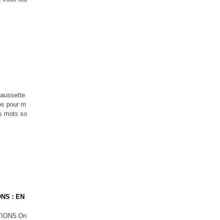
haussette
os pour m
ts mots so
NS : EN
On