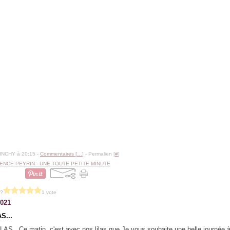
BINCHY à 20:15 -
Commentaires [
…
]
- Permalien [
#
]
ENCE PEYRIN - UNE TOUTE PETITE MINUTE
 ?
1 vote
2021
S...
Ce matin, c'est avec nos lilas que Je vous souhaite une belle journée 