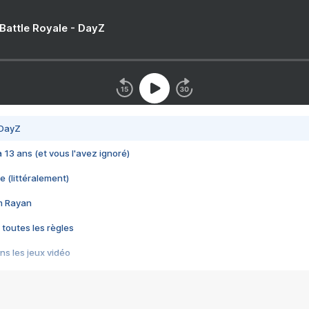
 Battle Royale - DayZ
 DayZ
 a 13 ans (et vous l'avez ignoré)
e (littéralement)
im Rayan
 toutes les règles
s les jeux vidéo
us choquant de Rockstar ? - Le scandale BULLY
e plus moche de Steam