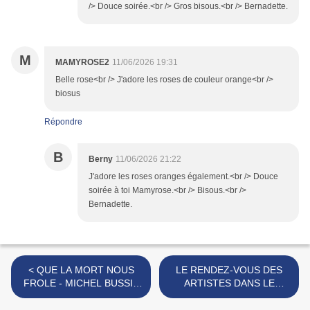
/> Douce soirée.<br /> Gros bisous.<br /> Bernadette.
M
MAMYROSE2
11/06/2026 19:31
Belle rose<br /> J'adore les roses de couleur orange<br />
biosus
Répondre
B
Berny
11/06/2026 21:22
J'adore les roses oranges également.<br /> Douce
soirée à toi Mamyrose.<br /> Bisous.<br />
Bernadette.
< QUE LA MORT NOUS
LE RENDEZ-VOUS DES
FROLE - MICHEL BUSSI :
ARTISTES DANS LE
DU GRAND BUSSI ! A LIRE
JARDIN DU BOIS
!
MARQUIS... >