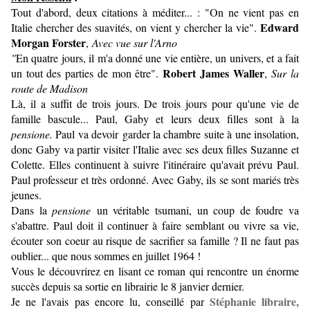
Tout d'abord, deux citations à méditer... : "On ne vient pas en
Edward
Italie chercher des suavités, on vient y chercher la vie".
Morgan Forster
,
Avec vue sur l'Arno
"
En quatre jours, il m'a donné une vie entière, un univers, et a fait
Robert
James Waller
un tout des parties de mon être".
,
Sur la
route de Madison
Là, il a suffit de trois jours. De trois jours pour qu'une vie de
famille bascule... Paul, Gaby et leurs deux filles sont à la
pensione.
Paul va devoir garder la chambre suite à une insolation,
donc Gaby va partir visiter l'Italie avec ses deux filles Suzanne et
Colette. Elles continuent à suivre l'itinéraire qu'avait prévu Paul.
Paul professeur et très ordonné. Avec Gaby, ils se sont mariés très
jeunes.
Dans la
pensione
un véritable tsumani, un coup de foudre va
s'abattre. Paul doit il continuer à faire semblant ou vivre sa vie,
écouter son coeur au risque de sacrifier sa famille ? Il ne faut pas
oublier... que nous sommes en juillet 1964 !
Vous le découvrirez en lisant ce roman qui rencontre un énorme
succès depuis sa sortie en librairie le 8 janvier dernier.
Stéphanie libraire,
Je ne l'avais pas encore lu, conseillé par