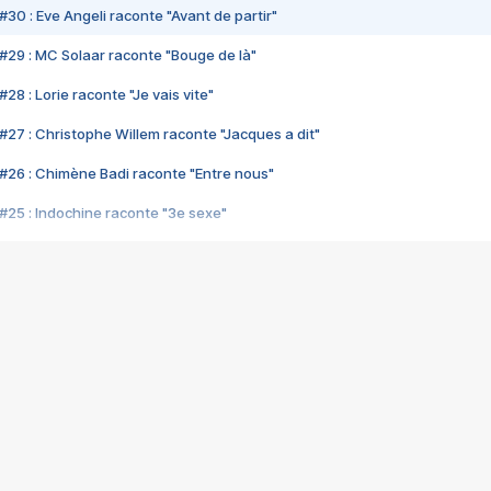
#30 : Eve Angeli raconte "Avant de partir"
#29 : MC Solaar raconte "Bouge de là"
28 : Lorie raconte "Je vais vite"
#27 : Christophe Willem raconte "Jacques a dit"
#26 : Chimène Badi raconte "Entre nous"
#25 : Indochine raconte "3e sexe"
#24 : Zaho raconte "C'est chelou"
#23 : Patrick Bruel raconte "Au café des délices"
#22 : Kyo raconte "Le chemin"
#21 : Nolwenn Leroy raconte "Cassé"
#20 : Patrick Hernandez raconte "Born to be alive"
#19 : Lorie raconte "Près de moi"
#18 : Michael Jones raconte "A nos actes manqués" (avec Jean-Jacque