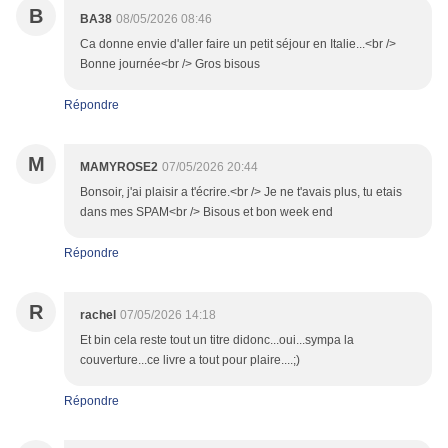
B
BA38
08/05/2026 08:46
Ca donne envie d'aller faire un petit séjour en Italie...<br />
Bonne journée<br /> Gros bisous
Répondre
M
MAMYROSE2
07/05/2026 20:44
Bonsoir, j'ai plaisir a t'écrire.<br /> Je ne t'avais plus, tu etais
dans mes SPAM<br /> Bisous et bon week end
Répondre
R
rachel
07/05/2026 14:18
Et bin cela reste tout un titre didonc...oui...sympa la
couverture...ce livre a tout pour plaire....;)
Répondre