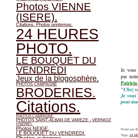
Photos VIENNE
(ISERE).
Citations. Photos printemps.
24 HEURES
PHOTO.
LE BOUQUET DU
VENDREDI
Je vous
par
notr
Jeux de la blogosphère.
Patricia
PHOTOS CAMPAGNE
BRODERIES.
"Chez so
Je vous 
Citations.
pour tou
PHOTOS CAMPAGNE.
PHOTOS SAINT-ALBAN DE VAREZE - VERNIOZ
(ISERE).
Photos NEIGE.
Posté par 
LE BOUQUET DU VENDREDI.
Tags:
24 H