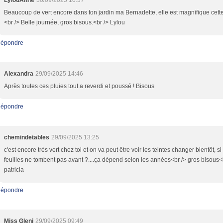
LylouAnne
30/09/2025 10:37
Beaucoup de vert encore dans ton jardin ma Bernadette, elle est magnifique cett
<br /> Belle journée, gros bisous.<br /> Lylou
épondre
Alexandra
29/09/2025 14:46
Après toutes ces pluies tout a reverdi et poussé ! Bisous
épondre
chemindetables
29/09/2025 13:25
c'est encore très vert chez toi et on va peut être voir les teintes changer bientôt, si
feuilles ne tombent pas avant ?....ça dépend selon les années<br /> gros bisous<
patricia
épondre
Miss Gleni
29/09/2025 09:49