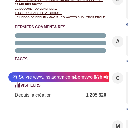
SOLO TU - PHILIPPE FUSARO - SABINE WESPIESER EDITEUR :
24 HEURES PHOTO...
LE BOUQUET DU VENDREDI...
TOUJOURS DANS LE VERCORS...
LE HEROS DE BERLIN - MAXIM LEO - ACTES SUD : TROP DROLE
!
R
DERNIERS COMMENTAIRES
A
PAGES
R
Suivre www.instagram.com/bernywolff/?hl=fr
C
VISITEURS
Depuis la création
1 205 620
R
M