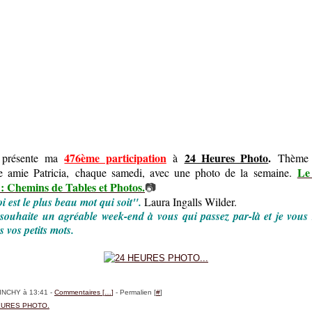
476ème participation
24 Heures Photo
.
 présente
ma
à
Thème o
Le
e amie Patricia,
chaque samedi, avec une photo de la semaine.
 : Chemins de Tables et Photos.
📷
i est le plus beau mot qui soit".
Laura Ingalls Wilder.
souhaite un agréable week-end à vous qui passez par-là et je vous
s vos petits mots.
BINCHY à 13:41 -
Commentaires [
…
]
- Permalien [
#
]
EURES PHOTO.