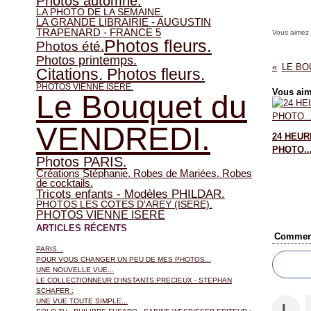
Photos automne.
LA PHOTO DE LA SEMAINE.
LA GRANDE LIBRAIRIE - AUGUSTIN
TRAPENARD - FRANCE 5
Vous aimez
Photos fleurs.
Photos été.
Photos printemps.
LE BO
Citations. Photos fleurs.
PHOTOS VIENNE ISERE.
Vous aim
Le Bouquet du
VENDREDI.
24 HEUR
PHOTO..
Photos PARIS.
Créations Stéphanie. Robes de Mariées. Robes
de cocktails.
Tricots enfants - Modèles PHILDAR.
PHOTOS LES COTES D'AREY (ISERE).
PHOTOS VIENNE ISERE
ARTICLES RÉCENTS
Comment
PARIS...
POUR VOUS CHANGER UN PEU DE MES PHOTOS...
UNE NOUVELLE VUE...
LE COLLECTIONNEUR D'INSTANTS PRECIEUX - STEPHAN
SCHAFER :
UNE VUE TOUTE SIMPLE...
L