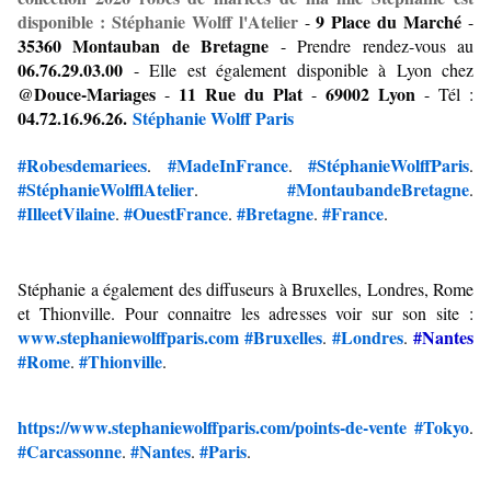
disponible : Stéphanie Wolff l'Atelier
 9 Place du Marché
 -
 - 
35360 Montauban de Bretagne 
- Prendre rendez-vous au 
06.76.29.03.00
 - Elle est également disponible à Lyon chez 
@Douce-Mariages
11 Rue du Plat
69002 Lyon
 - 
 - 
 - Tél : 
04.72.16.96.26.
 Stéphanie Wolff Paris
#Robesdemariees
#MadeInFrance
#StéphanieWolffParis
. 
. 
. 
#StéphanieWolfflAtelier
#MontaubandeBretagne
. 
. 
#IlleetVilaine
#OuestFrance
#Bretagne
#France
. 
. 
. 
.
Stéphanie a également des diffuseurs à Bruxelles, Londres, Rome 
et Thionville. Pour connaitre les adresses voir sur son site : 
www.stephaniewolffparis.com
#Bruxelles
#Londres
#Nantes
. 
. 
#Rome
#Thionville
. 
.
https://www.stephaniewolffparis.com/points-de-vente
#Tokyo
. 
#Carcassonne
#Nantes
#Paris
. 
. 
.