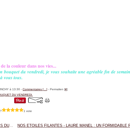
de la couleur dans nos vies...
 bouquet du vendredi, je vous souhaite une agréable fin de semai
 à vous tous.
BINCHY à 13:30 -
Commentaires [
…
]
- Permalien [
#
]
OUQUET DU VENDREDI.
 ?
1 vote
IMAGES DU JOUR...