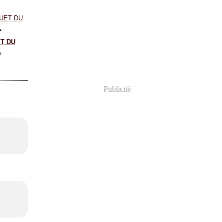
T DU
.
Publicité