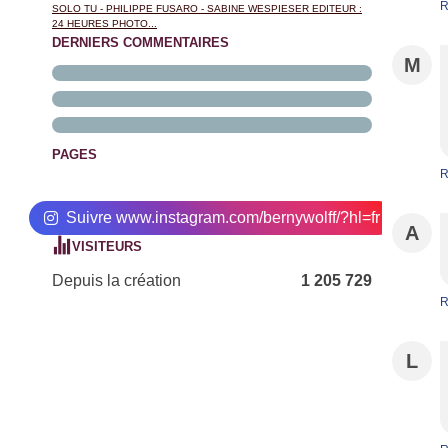
R
SOLO TU - PHILIPPE FUSARO - SABINE WESPIESER EDITEUR :
24 HEURES PHOTO...
DERNIERS COMMENTAIRES
M
PAGES
R
Suivre www.instagram.com/bernywolff/?hl=fr
A
VISITEURS
Depuis la création
1 205 729
R
L