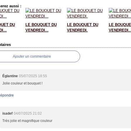
erez aussi :
QUET DU
LE BOUQUET DU
LE BOUQUET DU
LE BOUQUE
I...
VENDREDI...
VENDREDI.
VENDREDI..
aires
Ajouter un commentaire
Églantine
05/07/2025 18:55
Jolie couleur et bouquet !
épondre
isadef
04/07/2025 21:02
Très jolie et magnifique couleur