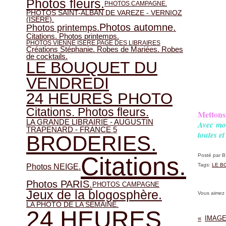
Photos fleurs.
PHOTOS CAMPAGNE.
PHOTOS SAINT-ALBAN DE VAREZE - VERNIOZ
(ISERE).
Photos automne.
Photos printemps.
Citations. Photos printemps.
PHOTOS VIENNE ISERE.
PAGE DES LIBRAIRES
Créations Stéphanie. Robes de Mariées. Robes
de cocktails.
LE BOUQUET DU
VENDREDI
24 HEURES PHOTO
Citations. Photos fleurs.
Mettons 
LA GRANDE LIBRAIRIE - AUGUSTIN
Avec mon
TRAPENARD - FRANCE 5
toutes et
BRODERIES.
Citations.
Posté par 
Photos NEIGE.
Tags:
LE B
Photos PARIS.
PHOTOS CAMPAGNE
Jeux de la blogosphère.
Vous aimez
LA PHOTO DE LA SEMAINE.
24 HEURES