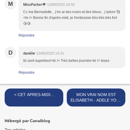
M
MissParker🌹
13/06/2025 16:50
Cc ma Bernadette... j’en ai des roses et des bleus... j’adore 🥰
<br /> Bonne fin d'après-midi, je t'embrasse très très très fort
😘😘
Répondre
D
danièle
13/06/2025 14:31
Ils sont superbes!<br /> Très belles journée<br /> bises
Répondre
< CET APRES-MIDI...
MON VRAI NOM EST
ELISABETH - ADELE YON :
POIGNANT ! >
Hébergé par Canalblog
Top articles