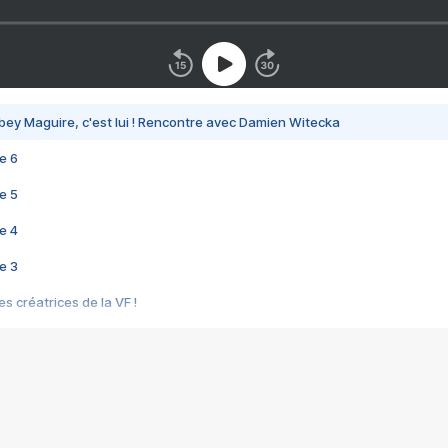
bey Maguire, c'est lui ! Rencontre avec Damien Witecka
e 6
e 5
e 4
e 3
s créatrices de la VF !
e 2
e 1
e Mektoub My Love arrive enfin ! Rencontre avec Shaïn Boumedine et Sal
i : après Toni en famille